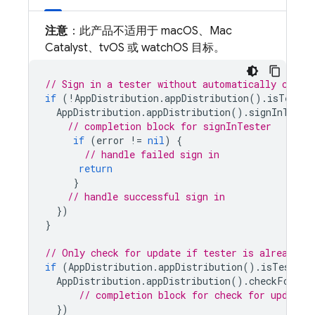
注意
：此产品不适用于 macOS、Mac
Catalyst、tvOS 或 watchOS 目标。
// Sign in a tester without automatically check
if
(
!
AppDistribution
.
appDistribution
().
isTester
AppDistribution
.
appDistribution
().
signInTeste
// completion block for signInTester
if
(
error
!=
nil
)
{
// handle failed sign in
return
}
// handle successful sign in
})
}
// Only check for update if tester is already s
if
(
AppDistribution
.
appDistribution
().
isTesterS
AppDistribution
.
appDistribution
().
checkForUpd
// completion block for check for update
})