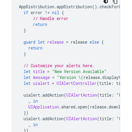
AppDistribution
.
appDistribution
().
checkForUpdat
if
error
!=
nil
{
// Handle error
return
}
guard
let
release
=
release
else
{
return
}
// Customize your alerts here.
let
title
=
"New Version Available"
let
message
=
"Version 
\(
release
.
displayVersi
let
uialert
=
UIAlertController
(
title
:
title
,
uialert
.
addAction
(
UIAlertAction
(
title
:
"Updat
_
in
UIApplication
.
shared
.
open
(
release
.
downloadU
})
uialert
.
addAction
(
UIAlertAction
(
title
:
"Cance
_
in
})