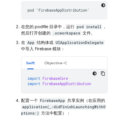
pod 'FirebaseAppDistribution'
在您的 podfile 目录中，运行
pod install
，
然后打开创建的
.xcworkspace
文件。
在
App
结构体或
UIApplicationDelegate
中导入 Firebase 模块：
Swift
Objective-C
import
FirebaseCore
import
FirebaseAppDistribution
配置一个
FirebaseApp
共享实例（在应用的
application(_:didFinishLaunchingWithO
ptions:)
方法中配置）：