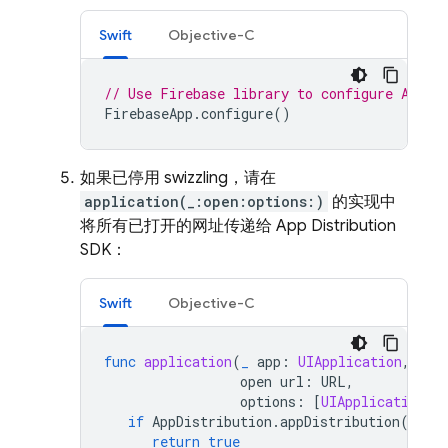
Swift
Objective-C
// Use Firebase library to configure APIs
FirebaseApp
.
configure
()
如果已停用 swizzling，请在
application(_:open:options:)
的实现中
将所有已打开的网址传递给
App Distribution
SDK：
Swift
Objective-C
func
application
(
_
app
:
UIApplication
,
open
url
:
URL
,
options
:
[
UIApplication
.
O
if
AppDistribution
.
appDistribution
().
ap
return
true