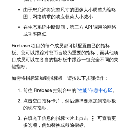
由于您允许将完整尺寸的图像大小调整为缩略
图，网络请求的响应载荷大小
减小
在生态系统中断期间，第三方 API 调用的网络
成功率
降低
Firebase 项目的每个成员都可以配置自己的指标
板。您可以跟踪对您而言较为重要的指标，而其他项
目成员可以在各自的指标板中跟踪一组完全不同的关
键指标。
如需将指标添加到指标板，请按以下步骤操作：
前往
Firebase
控制台中的
“性能”
信息中心
。
点击空白指标卡片，然后选择要添加到指标板
的现有指标。
more_vert
在填充了信息的指标卡片上点击
可查看更
多选项，例如替换或移除指标。