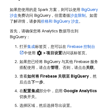
如果您使用的是 Spark 方案，则可以使用
BigQuery
沙盒
免费访问
BigQuery
，但需遵循
沙盒限制
。如需
了解详情，请参阅
价格和 BigQuery 沙盒
。
首先，请确保您将
Analytics
数据导出到
BigQuery
：
打开
集成
标签页，您可以在
Firebase
控制台
settings
中使用
>
项目设置
访问该标签页。
如果您已经将
BigQuery
与其他 Firebase 服务
搭配使用，请点击
管理
。否则，请点击
关联
。
查看
如何将 Firebase 关联至
BigQuery
，然
后点击
下一步
。
在
配置集成
部分中，启用
Google Analytics
切换开关。
选择区域，然后选择导出设置。