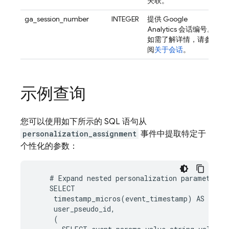
关联。
ga_session_number
INTEGER
提供
Google
Analytics
会话编号。
如需了解详情，请参
阅
关于会话
。
示例查询
您可以使用如下所示的 SQL 语句从
personalization_assignment
事件中提取特定于
个性化的参数：
#
Expand
nested
personalization
parameters
SELECT
timestamp_micros
(
event_timestamp
)
AS
even
user_pseudo_id
,
(