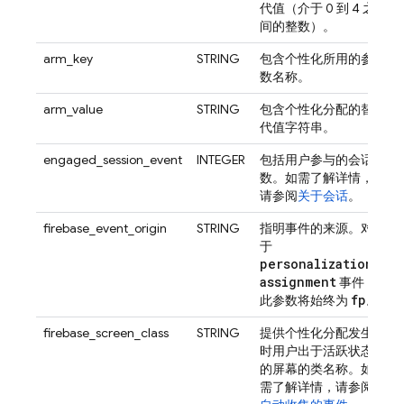
代值（介于 0 到 4 之
间的整数）。
arm_key
STRING
包含个性化所用的参
数名称。
arm_value
STRING
包含个性化分配的替
代值字符串。
engaged_session_event
INTEGER
包括用户参与的会话
数。如需了解详情，
请参阅
关于会话
。
firebase_event_origin
STRING
指明事件的来源。对
于
personalization
_
assignment
事件，
fp
此参数将始终为
。
firebase_screen_class
STRING
提供个性化分配发生
时用户出于活跃状态
的屏幕的类名称。如
需了解详情，请参阅