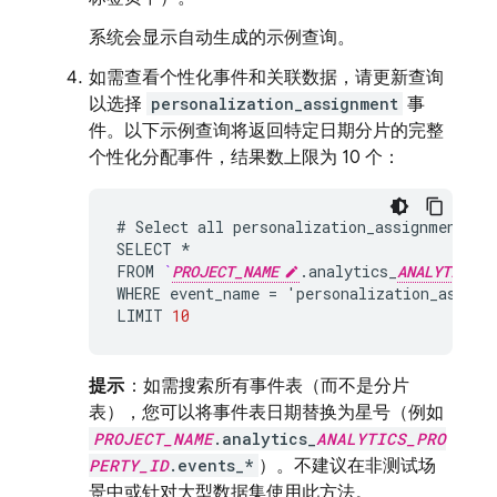
系统会显示自动生成的示例查询。
如需查看个性化事件和关联数据，请更新查询
以选择
personalization_assignment
事
件。以下示例查询将返回特定日期分片的完整
个性化分配事件，结果数上限为 10 个：
#
Select
all
personalization_assignment
ev
SELECT
*
FROM
`
PROJECT_NAME
.
analytics_
ANALYTICS_P
WHERE
event_name
=
'
personalization_assign
LIMIT
10
提示
：如需搜索所有事件表（而不是分片
表），您可以将事件表日期替换为星号（例如
PROJECT_NAME
.analytics_
ANALYTICS_PRO
PERTY_ID
.events_*
）。不建议在非测试场
景中或针对大型数据集使用此方法。