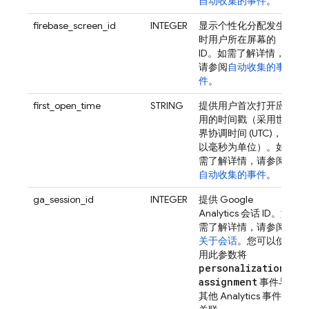
自动收集的事件
。
firebase_screen_id
INTEGER
显示个性化分配发生
时用户所在屏幕的
ID。如需了解详情，
请参阅
自动收集的事
件
。
first_open_time
STRING
提供用户首次打开应
用的时间戳（采用世
界协调时间 (UTC)，
以毫秒为单位）。如
需了解详情，请参阅
自动收集的事件
。
ga_session_id
INTEGER
提供
Google
Analytics
会话 ID。如
需了解详情，请参阅
关于会话
。您可以使
用此参数将
personalization
_
assignment
事件与
其他
Analytics
事件相