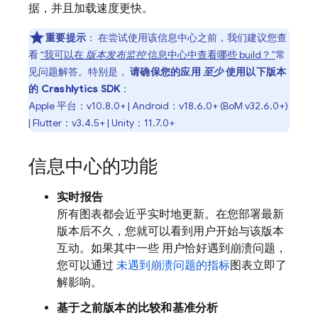
据，并且加载速度更快。
重要提示
：
在尝试使用该信息中心之前，我们建议您查
看
“我可以在
版本发布监控
信息中心中查看哪些 build？”
常
见问题解答。特别是，
请确保您的应用
至少
使用以下版本
的
Crashlytics
SDK
：
Apple 平台：v10.8.0+ | Android：v18.6.0+ (
BoM
v32.6.0+)
| Flutter：v3.4.5+ | Unity：11.7.0+
信息中心的功能
实时报告
所有图表都会近乎实时地更新。在您部署最新
版本后不久，您就可以看到用户开始与该版本
互动。如果其中一些 用户恰好遇到崩溃问题，
您可以通过
未遇到崩溃问题的指标
图表立即了
解影响。
基于之前版本的比较和基准分析