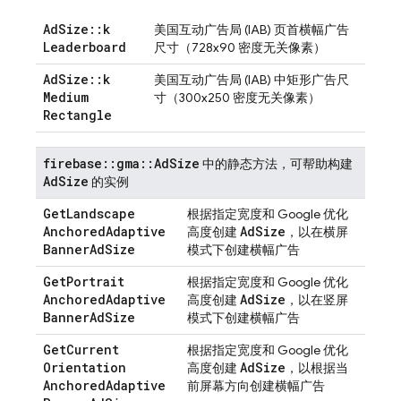
Ad
Size
::
k
美国互动广告局 (IAB) 页首横幅广告
Leaderboard
尺寸（728x90 密度无关像素）
Ad
Size
::
k
美国互动广告局 (IAB) 中矩形广告尺
Medium
寸（300x250 密度无关像素）
Rectangle
firebase
::
gma
::
Ad
Size
中的静态方法，可帮助构建
Ad
Size
的实例
Get
Landscape
根据指定宽度和 Google 优化
Anchored
Adaptive
Ad
Size
高度创建
，以在横屏
Banner
Ad
Size
模式下创建横幅广告
Get
Portrait
根据指定宽度和 Google 优化
Anchored
Adaptive
Ad
Size
高度创建
，以在竖屏
Banner
Ad
Size
模式下创建横幅广告
Get
Current
根据指定宽度和 Google 优化
Orientation
Ad
Size
高度创建
，以根据当
Anchored
Adaptive
前屏幕方向创建横幅广告