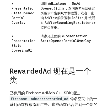
k
Ad
Listener
::
On
Ad
调用
Presentation
Opened(
)
之后，查询边界框以确定
State
Opened
所展示广告的尺寸和位置。或者，查
Partial
Ad
View
Ad
Size
询
的位置和
并/或通
Overlay
Ad
View
Bounding
Box
Listener
过
监控边界框。
k
k
Presentation
请参见上面的
Presentation
State
Opened
Partial
Overlay
State
Covering
UI
现在是一个
Rewarded
Ad
类
已弃用的 Firebase AdMob C++ SDK 通过
firebase::admob::rewarded_ad
命名空间中的一
系列函数投放激励广告。这些函数已合并到一个新的