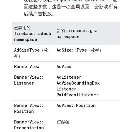
置这些参数，这是一项全局设置，会影响所有
后续广告投放。
已弃用的
firebase
::
gma
新的
firebase
::
admob
namespace
namespace
Ad
Size
Type
Ad
Size
::
Type
（枚
（枚举）
举）
Banner
View
Ad
View
Banner
View
::
Ad
Listener
Listener
Ad
View
Bounding
Box
Listener
Paid
Event
Listener
Banner
View
::
Ad
View
::
Position
Position
Banner
View
::
已移除
Presentation