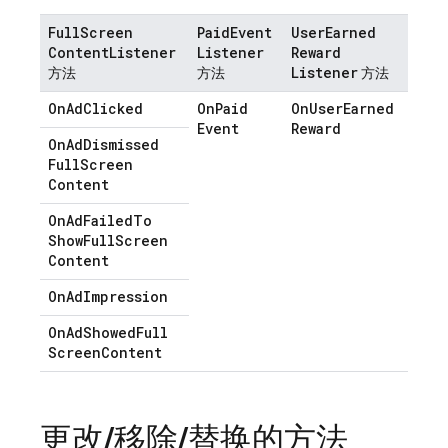
Full
Screen
Paid
Event
User
Earned
Content
Listener
Listener
Reward
Listener
方法
方法
方法
On
Ad
Clicked
On
Paid
On
User
Earned
Event
Reward
On
Ad
Dismissed
Full
Screen
Content
On
Ad
Failed
To
Show
Full
Screen
Content
On
Ad
Impression
On
Ad
Showed
Full
Screen
Content
更改
/
移除
/
替换的方法