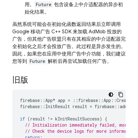
用。
Future
包含设备上中介适配器的异步初
始化结果。
虽然系统可能会在初始化函数返回结果后立即调用
Google 移动广告 C++ SDK 来加载
AdMob
投放的
广告，但其他广告联盟只有在其相应的中介适配器完
全初始化之后才会投放广告。此过程是异步发生的。
因此，如果您在应用中使用广告中介功能，我们建议
您等到
Future
解析后再尝试加载任何广告。
旧版
firebase
::
App
*
app
=
::
firebase
::
App
::
Create
()
firebase
::
InitResult
result
=
firebase
::
admob
::
if
(
result
!=
kInitResultSuccess
)
{
// Initialization immediately failed, most li
// Check the device logs for more information
return
;