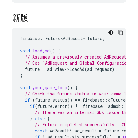
新版
firebase
::
Future<AdResult>
future
;
void
load_ad
()
{
// Assumes a previously created AdRequest obj
// See "AdRequest and Global Configuration" a
future
=
ad_view
-
>
LoadAd
(
ad_request
);
}
void
your_game_loop
()
{
// Check the future status in your game loop:
if
(
future
.
status
()
==
firebase
::
kFutureStatu
if
(
future
.
error
()
!=
firebase
::
admob
::
kAdE
// There was an internal SDK issue that c
}
else
{
// Future completed successfully.  Check 
const
AdResult
*
ad_result
=
future
.
result
if
(
ad_result
-
>
is_successful
()
!=
true
)