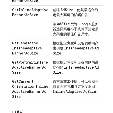
Banner
Ad
Size
Get
Inline
Adaptive
Ad
Size
创建
，使其最适合给
Banner
Ad
Size
定最大高度的横幅广告
AdSize
该
允许 Google 服务
器选择高度小于或等于指定最
大高度的最佳广告尺寸。
Get
Landscape
根据指定宽度和设备的横向高
Inline
Adaptive
Inline
Adaptive
Ad
度创建
Banner
Ad
Size
Size
Get
Portrait
Inline
根据指定宽度和设备的纵向高
Adaptive
Banner
Ad
Inline
Adaptive
Ad
度创建
Size
Size
。
Get
Current
该方法非常便捷，可以根据当
Orientation
Inline
前界面方向和特定宽度返回
Adaptive
Banner
Ad
Inline
Adaptive
Ad
Size
。
Size