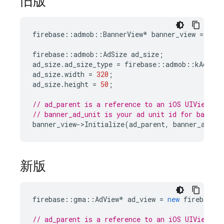
旧版
firebase
::
admob
::
BannerView
*
banner_view
=
new
firebase
::
admob
::
AdSize
ad_size
;
ad_size
.
ad_size_type
=
firebase
::
admob
::
kAdSize
ad_size
.
width
=
320
;
ad_size
.
height
=
50
;
// ad_parent is a reference to an iOS UIView or
// banner_ad_unit is your ad unit id for banner
banner_view
-
>
Initialize
(
ad_parent
,
banner_ad_un
新版
firebase
::
gma
::
AdView
*
ad_view
=
new
firebase
:
// ad_parent is a reference to an iOS UIView or