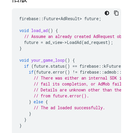
firebase
::
Future<AdResult>
future
;
void
load_ad
()
{
// Assume an already created AdRequest object
future
=
ad_view
-
>
LoadAd
(
ad_request
);
}
void
your_game_loop
()
{
if
(
future
.
status
()
==
firebase
::
kFutureStatu
if
(
future
.
error
()
!=
firebase
::
admob
::
kAdM
// There was either an internal SDK issue
// fail its completion, or AdMob failed t
// Details are unknown other than the Fut
// from future.error().
}
else
{
// The ad loaded successfully.
}
}
}