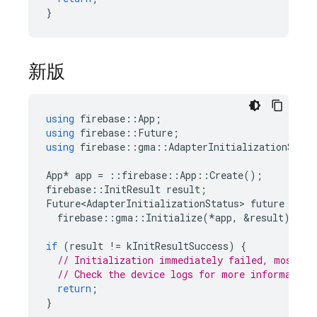
}
新版
using
firebase
::
App
;
using
firebase
::
Future
;
using
firebase
::
gma
::
AdapterInitializationStatu
App
*
app
=
::
firebase
::
App
::
Create
();
firebase
::
InitResult
result
;
Future<AdapterInitializationStatus>
future
=
firebase
::
gma
::
Initialize
(
*
app
,
&
result
);
if
(
result
!=
kInitResultSuccess
)
{
// Initialization immediately failed, most li
// Check the device logs for more information
return
;
}