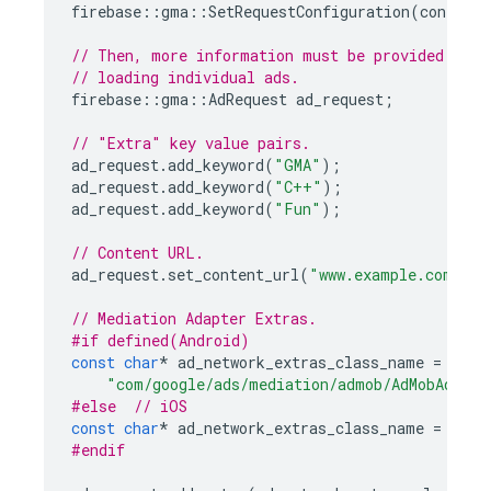
firebase
::
gma
::
SetRequestConfiguration
(
configur
// Then, more information must be provided via 
// loading individual ads.
firebase
::
gma
::
AdRequest
ad_request
;
// "Extra" key value pairs.
ad_request
.
add_keyword
(
"GMA"
);
ad_request
.
add_keyword
(
"C++"
);
ad_request
.
add_keyword
(
"Fun"
);
// Content URL.
ad_request
.
set_content_url
(
"www.example.com"
);
// Mediation Adapter Extras.
#if defined(Android)
const
char
*
ad_network_extras_class_name
=
"com/google/ads/mediation/admob/AdMobAdapte
#else  
// iOS
const
char
*
ad_network_extras_class_name
=
"GAD
#endif