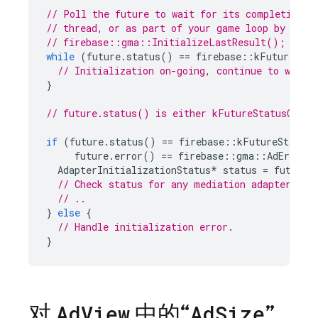
// Poll the future to wait for its completion e
// thread, or as part of your game loop by call
// firebase::gma::InitializeLastResult();
while
(
future
.
status
()
==
firebase
::
kFutureStat
// Initialization on-going, continue to wait.
}
// future.status() is either kFutureStatusCompl
if
(
future
.
status
()
==
firebase
::
kFutureStatusC
future
.
error
()
==
firebase
::
gma
::
AdErrorCo
AdapterInitializationStatus
*
status
=
future
.
// Check status for any mediation adapters yo
// ..
}
else
{
// Handle initialization error.
}
对
中的“
”
Ad
View
Ad
Size