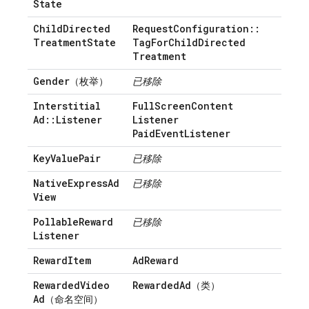
State
Child
Directed
Request
Configuration
::
Treatment
State
Tag
For
Child
Directed
Treatment
Gender
（枚举）
已移除
Interstitial
Full
Screen
Content
Ad
::
Listener
Listener
Paid
Event
Listener
Key
Value
Pair
已移除
Native
Express
Ad
已移除
View
Pollable
Reward
已移除
Listener
Reward
Item
Ad
Reward
Rewarded
Video
Rewarded
Ad
（类）
Ad
（命名空间）