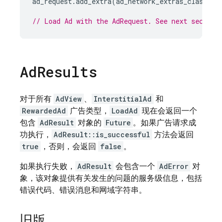
ad_request
.
add_extra
(
ad_network_extras_class_na
// Load Ad with the AdRequest. See next section
Ad
Results
对于所有
AdView
、
InterstitialAd
和
RewardedAd
广告类型，
LoadAd
现在会返回一个
包含
AdResult
对象的
Future
。如果广告请求成
功执行，
AdResult::is_successful
方法会返回
true
，否则，会返回
false
。
如果执行失败，
AdResult
会包含一个
AdError
对
象，该对象提供有关发生的问题的服务级信息，包括
错误代码、错误消息和网域字符串。
旧版