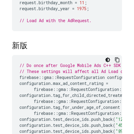
request
.
birthday_month
=
11
;
request
.
birthday_year
=
1975
;
// Load Ad with the AdRequest.
新版
// Do once after Google Mobile Ads C++ SDK init
// These settings will affect all Ad Load opera
firebase
::
gma
::
RequestConfiguration
configurati
configuration
.
max_ad_content_rating
=
firebase
::
gma
::
RequestConfiguration
::
kMa
configuration
.
tag_for_child_directed_treatment
firebase
::
gma
::
RequestConfiguration
::
kCh
configuration
.
tag_for_under_age_of_consent
=
firebase
::
gma
::
RequestConfiguration
::
kUn
configuration
.
test_device_ids
.
push_back
(
"1234"
)
configuration
.
test_device_ids
.
push_back
(
"4567"
)
configuration
.
test_device_ids
.
push_back
(
"890"
);