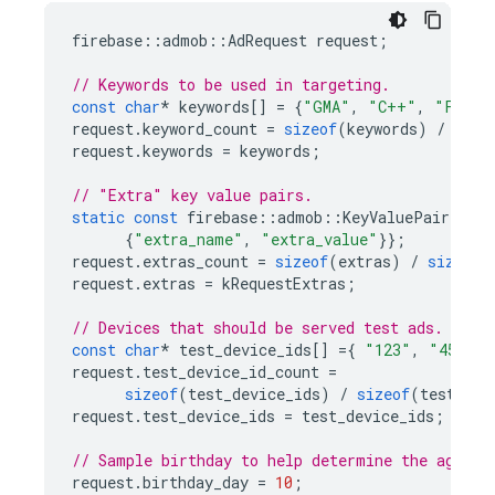
firebase
::
admob
::
AdRequest
request
;
// Keywords to be used in targeting.
const
char
*
keywords
[]
=
{
"GMA"
,
"C++"
,
"Fun"
}
request
.
keyword_count
=
sizeof
(
keywords
)
/
size
request
.
keywords
=
keywords
;
// "Extra" key value pairs.
static
const
firebase
::
admob
::
KeyValuePair
extr
{
"extra_name"
,
"extra_value"
}};
request
.
extras_count
=
sizeof
(
extras
)
/
sizeof
(
request
.
extras
=
kRequestExtras
;
// Devices that should be served test ads.
const
char
*
test_device_ids
[]
=
{
"123"
,
"4567"
,
request
.
test_device_id_count
=
sizeof
(
test_device_ids
)
/
sizeof
(
test_dev
request
.
test_device_ids
=
test_device_ids
;
// Sample birthday to help determine the age of
request
.
birthday_day
=
10
;