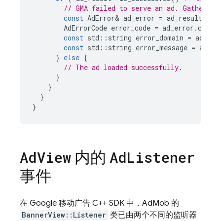
// GMA failed to serve an ad. Gather in
const
AdError
&
ad_error
=
ad_result
-
>
ad
AdErrorCode
error_code
=
ad_error
.
code
(
const
std
::
string
error_domain
=
ad_err
const
std
::
string
error_message
=
ad_er
}
else
{
// The ad loaded successfully.
}
}
}
}
内的
Ad
View
Ad
Listener
事件
在 Google 移动广告 C++ SDK 中，AdMob 的
BannerView::Listener
类已由两个不同的监听器