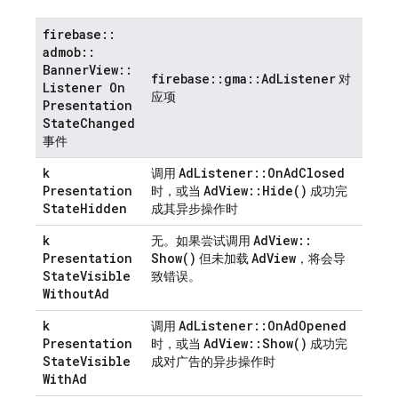
firebase
::
admob
::
Banner
View
::
firebase
::
gma
::
Ad
Listener
对
Listener On
应项
Presentation
State
Changed
事件
k
Ad
Listener
::
On
Ad
Closed
调用
Presentation
Ad
View
::
Hide(
)
时，或当
成功完
State
Hidden
成其异步操作时
k
Ad
View
::
无。如果尝试调用
Presentation
Show(
)
Ad
View
但未加载
，将会导
State
Visible
致错误。
Without
Ad
k
Ad
Listener
::
On
Ad
Opened
调用
Presentation
Ad
View
::
Show(
)
时，或当
成功完
State
Visible
成对广告的异步操作时
With
Ad