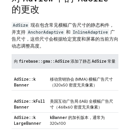
的更改
AdSize
现在包含常见横幅广告尺寸的静态构件，
并支持
AnchorAdaptive
和
InlineAdaptive
广
告尺寸，这些尺寸会根据给定宽度和屏幕的当前方向
动态调整高度。
firebase
::
gma
::
Ad
Size
Ad
Size
向
添加了静态
常量
Ad
Size
::
k
移动营销协会 (MMA) 横幅广告尺寸
Banner
（320x50 密度无关像素）
Ad
Size
::
k
Full
美国互动广告局 (IAB) 全横幅广告尺
Banner
寸（468x60 密度无关像素）
Ad
Size
::
k
k
Banner
的加长版本，通常为
Large
Banner
320x100