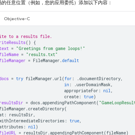
码的任意位置（例如，您的应用委托）添加以下内容：
Objective-C
ite to a results file.
riteResults
()
{
text
=
"Greetings from game loops!"
fileName
=
"results.txt"
fileManager
=
FileManager
.
default
docs
=
try
fileManager
.
url
(
for
:
.
documentDirectory
,
in
:
.
userDomainMask
,
appropriateFor
:
nil
,
create
:
true
)
resultsDir
=
docs
.
appendingPathComponent
(
"GameLoopResul
fileManager
.
createDirectory
(
at
:
resultsDir
,
withIntermediateDirectories
:
true
,
attributes
:
nil
)
fileURL
=
resultsDir
.
appendingPathComponent
(
fileName
)