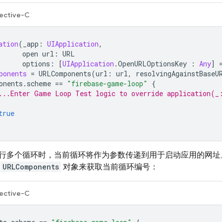
ective-C
ation
(
_app
:
UIApplication
,
open
url
:
URL
options
:
[
UIApplication
.
OpenURLOptionsKey
:
Any
]
ponents
=
URLComponents
(
url
:
url
,
resolvingAgainstBaseU
onents
.
scheme
==
"firebase-game-loop"
{
...Enter Game Loop Test logic to override application(_
true
行多个循环时，当前循环将作为参数传递到用于启动应用的网址
的
URLComponents
对象来获取当前循环编号：
ective-C