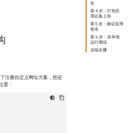
名
第 4 步：打包应
用以备上传
第 5 步：验证应用
签名
构
第 6 步：在本地
运行测试
后续步骤
为了注册自定义网址方案，您还
位置：