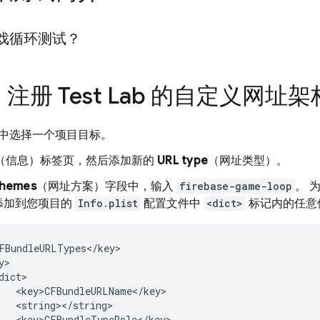
戏循环测试？
：注册
Test Lab
的自定义网址架
de 中选择一个项目目标。
（信息）标签页，然后添加新的
URL type
（网址类型）。
chemes
（网址方案）字段中，输入
firebase-game-loop
。 
添加到您项目的
Info.plist
配置文件中
<dict>
标记内的任意
FBundleURLTypes</key>

>

dict>

   <key>CFBundleURLName</key>

   <string></string>

   <key>CFBundleTypeRole</key>
