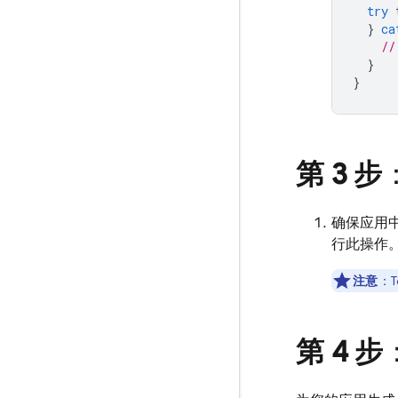
try
}
ca
//
}
}
第 3 步
确保应用中
行此操作
注意
：
T
第 4 步