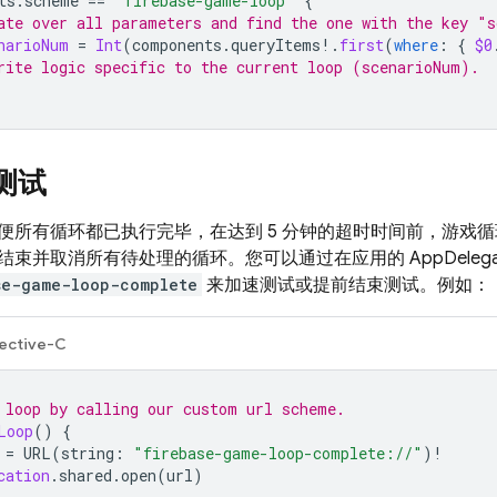
ts
.
scheme
==
"firebase-game-loop"
{
ate over all parameters and find the one with the key "s
narioNum
=
Int
(
components
.
queryItems
!.
first
(
where
:
{
$0
rite logic specific to the current loop (scenarioNum).
测试
便所有循环都已执行完毕，在达到 5 分钟的超时时间前，游戏
束并取消所有待处理的循环。您可以通过在应用的 AppDelega
se-game-loop-complete
来加速测试或提前结束测试。例如：
ective-C
 loop by calling our custom url scheme.
Loop
()
{
=
URL
(
string
:
"firebase-game-loop-complete://"
)
!
cation
.
shared
.
open
(
url
)