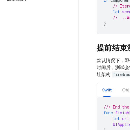
if
componen
// Iter
let
sce
// ...W
}
提前结束
默认情况下，即
时间后，测试会结
址架构
fireba
Swift
Obj
/// End the
func
finish
let
url
UIAppli