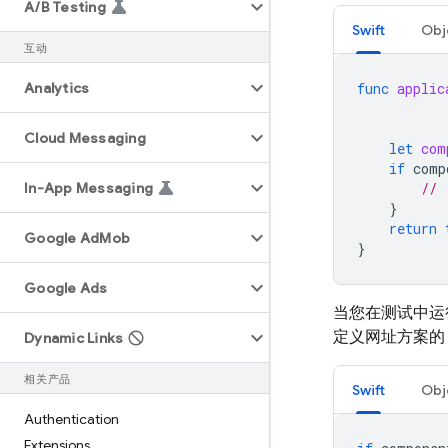
A
/
B Testing
Swift
Obj
互动
Analytics
func
applic
Cloud Messaging
let
com
if
comp
In-App Messaging
// 
}
return
Google Ad
Mob
}
Google Ads
当您在测试中运
定义网址方案
Dynamic Links
相关产品
Swift
Obj
Authentication
Extensions