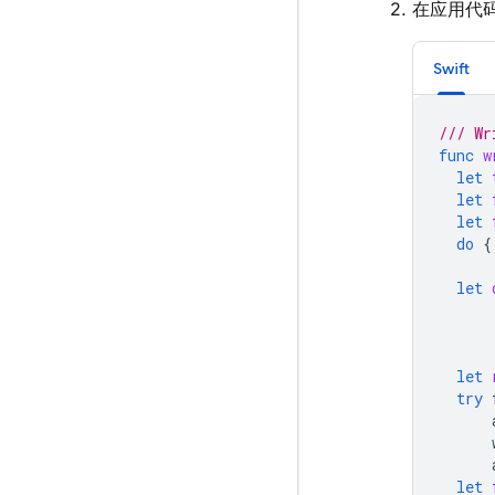
在应用代
Swift
/// Wr
func
w
let
let
let
do
{
let
let
try
let