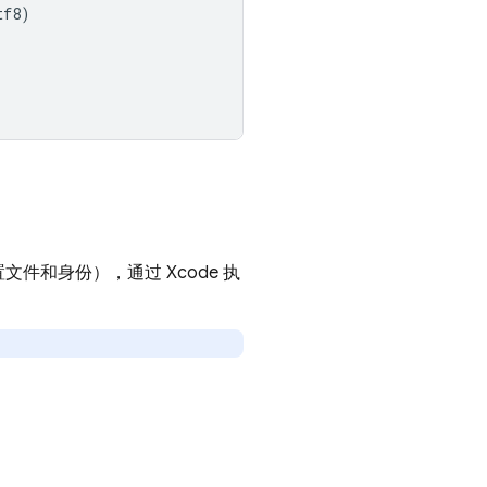
tf8
)
和身份），通过 Xcode 执