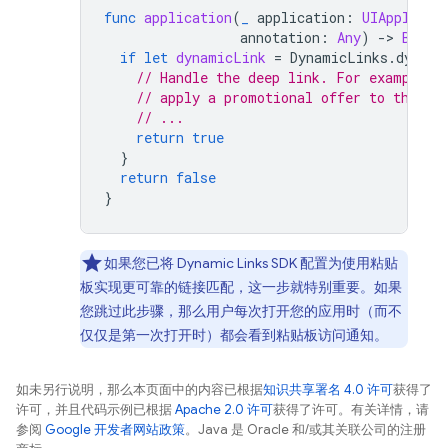
func
application
(
_
application
:
UIApplicat
annotation
:
Any
)
->
Bool
if
let
dynamicLink
=
DynamicLinks
.
dynami
// Handle the deep link. For example, 
// apply a promotional offer to the us
// ...
return
true
}
return
false
}
如果您已将
Dynamic Links
SDK 配置为使用粘贴
板实现更可靠的链接匹配，这一步就特别重要。如果
您跳过此步骤，那么用户每次打开您的应用时（而不
仅仅是第一次打开时）都会看到粘贴板访问通知。
如未另行说明，那么本页面中的内容已根据
知识共享署名 4.0 许可
获得了
许可，并且代码示例已根据
Apache 2.0 许可
获得了许可。有关详情，请
参阅
Google 开发者网站政策
。Java 是 Oracle 和/或其关联公司的注册