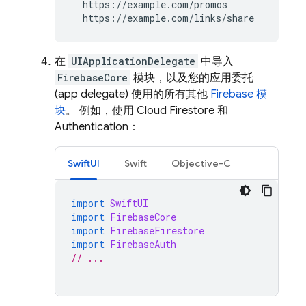
https://example.com/promos
https://example.com/links/share
在
UIApplicationDelegate
中导入
FirebaseCore
模块，以及您的应用委托
(app delegate) 使用的所有其他
Firebase 模
块
。 例如，使用
Cloud Firestore
和
Authentication
：
SwiftUI
Swift
Objective-C
import
SwiftUI
import
FirebaseCore
import
FirebaseFirestore
import
FirebaseAuth
// ...