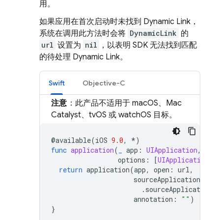
用。
如果应用在首次启动时未找到
Dynamic Link
，
系统在调用此方法时会将
DynamicLink
的
url
设置为
nil
，以表明 SDK 无法找到匹配
的待处理
Dynamic Link
。
Swift
Objective-C
注意
：此产品不适用于 macOS、Mac
Catalyst、tvOS 或 watchOS 目标。
@
available
(
iOS
9.0
,
*
)
func
application
(
_
app
:
UIApplication
,
ope
options
:
[
UIApplication
.
O
return
application
(
app
,
open
:
url
,
sourceApplication
:
op
.
sourceApplication
]
annotation
:
""
)
}