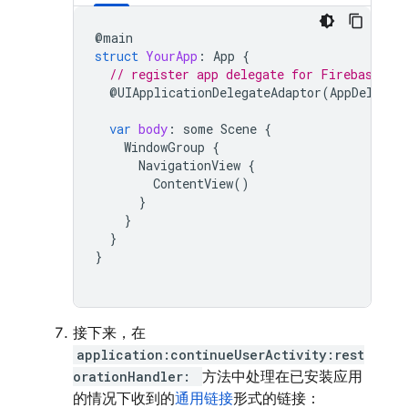
@
main
struct
YourApp
:
App
{
// register app delegate for Firebase se
@
UIApplicationDelegateAdaptor
(
AppDelegat
var
body
:
some
Scene
{
WindowGroup
{
NavigationView
{
ContentView
()
}
}
}
}
接下来，在
application:continueUserActivity:rest
orationHandler:
方法中处理在已安装应用
的情况下收到的
通用链接
形式的链接：