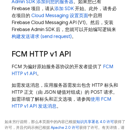
Admin SDK
添加到您的服务器
。如果您已有
Firebase 项目，请从
添加 SDK
开始。此外，请务必
在项目的
Cloud Messaging 设置页面
中启用
Firebase Cloud Messaging API (V1)。然后，安装
Firebase
Admin SDK
后，您就可以开始编写逻辑来
构建发送请求 (send request)
。
FCM
HTTP v1 API
FCM
为偏好原始服务器协议的开发者提供了
FCM
HTTP v1 API
。
如需发送消息，应用服务器需发出包含 HTTP 标头和
HTTP 正文（由 JSON 键值对组成）的 POST 请求。
如需详细了解标头和正文选项，请参阅
使用
FCM
HTTP v1 API 发送消息
。
如未另行说明，那么本页面中的内容已根据
知识共享署名 4.0 许可
获得了
许可，并且代码示例已根据
Apache 2.0 许可
获得了许可。有关详情，请