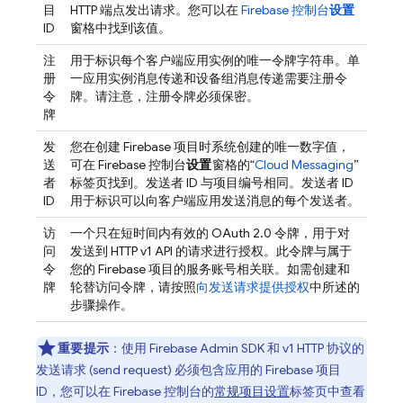
目
HTTP 端点发出请求。您可以在
Firebase
控制台
设置
ID
窗格中找到该值。
注
用于标识每个客户端应用实例的唯一令牌字符串。单
册
一应用实例消息传递和设备组消息传递需要注册令
令
牌。请注意，注册令牌必须保密。
牌
发
您在创建 Firebase 项目时系统创建的唯一数字值，
送
可在
Firebase
控制台
设置
窗格的“
Cloud Messaging
”
者
标签页找到。发送者 ID 与项目编号相同。发送者 ID
ID
用于标识可以向客户端应用发送消息的每个发送者。
访
一个只在短时间内有效的 OAuth 2.0 令牌，用于对
问
发送到 HTTP v1 API 的请求进行授权。此令牌与属于
令
您的 Firebase 项目的服务账号相关联。如需创建和
牌
轮替访问令牌，请按照
向发送请求提供授权
中所述的
步骤操作。
重要提示
：使用
Firebase
Admin SDK
和 v1 HTTP 协议的
发送请求 (send request) 必须包含应用的 Firebase 项目
ID，您可以在
Firebase
控制台的
常规项目设置
标签页中查看