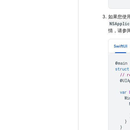
如果您使用
NSApplic
情，请参
SwiftUI
@
main
struct
// r
@
UIA
var
Wi
}
}