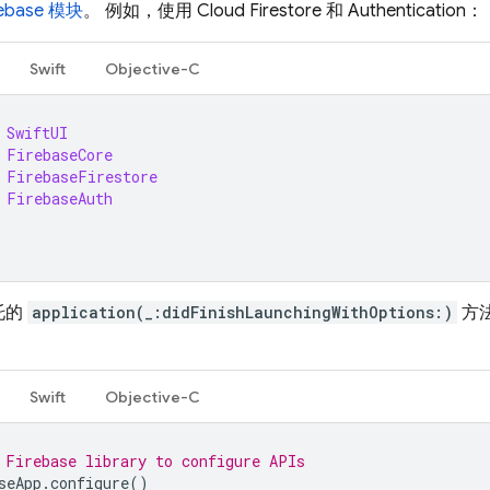
rebase 模块
。 例如，使用
Cloud Firestore
和
Authentication
：
Swift
Objective-C
SwiftUI
FirebaseCore
FirebaseFirestore
FirebaseAuth
托的
application(_:didFinishLaunchingWithOptions:)
方
Swift
Objective-C
 Firebase library to configure APIs
seApp
.
configure
()