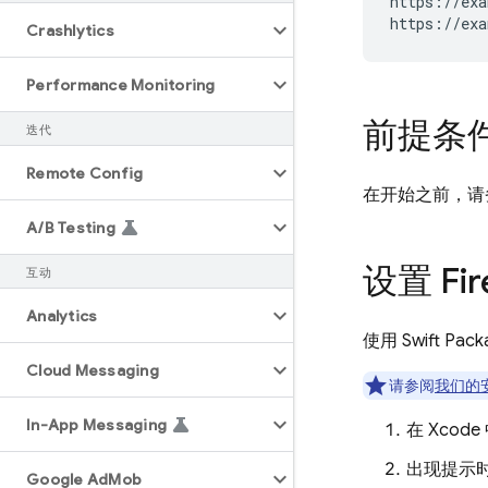
https://exa
Crashlytics
Performance Monitoring
前提条
迭代
Remote Config
在开始之前，请
A
/
B Testing
设置 Fir
互动
Analytics
使用 Swift Pa
Cloud Messaging
请参阅
我们的
In-App Messaging
在 Xco
出现提示时，
Google Ad
Mob