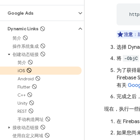
Google Ads
  http
Dynamic Links
注意
：
简介
操作系统集成
选择
Dyna
创建动态链接
将
-ObjC
简介
为了获得
i
OS
Fireba
Android
有关
Goog
Flutter
C++
完成之后，
Unity
现在，执行一些
REST
手动构造网址
在
Fireba
接收动态链接
如果您尚
使用自定义网域