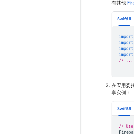
有其他
Fi
SwiftUI
import
import
import
import
// ...
在应用委
享实例：
SwiftUI
// Use
Fireba