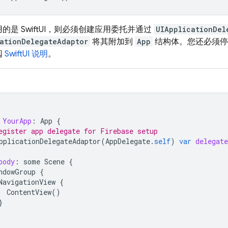
的是 SwiftUI，则必须创建应用委托并通过
UIApplicationDel
ationDelegateAdaptor
将其附加到
App
结构体。您还必须停
阅
SwiftUI 说明
。
YourApp
:
App
{
egister app delegate for Firebase setup
pplicationDelegateAdaptor
(
AppDelegate
.
self
)
var
delegate
body
:
some
Scene
{
ndowGroup
{
NavigationView
{
ContentView
()
}