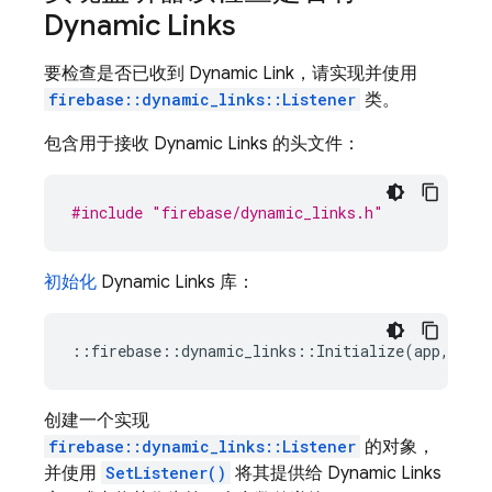
Dynamic Links
要检查是否已收到
Dynamic Link
，请实现并使用
firebase::dynamic_links::Listener
类。
包含用于接收
Dynamic Links
的头文件：
#include
"firebase/dynamic_links.h"
初始化
Dynamic Links
库：
::
firebase
::
dynamic_links
::
Initialize
(
app
,
nul
创建一个实现
firebase::dynamic_links::Listener
的对象，
并使用
SetListener()
将其提供给
Dynamic Links