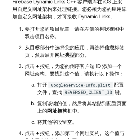
Firebase Dynamic Links
C++ 客户端库在 iOS 上采
用自定义网址架构来处理链接。您必须为您的应用添
加自定义网址架构，才可接收
Dynamic Links
。
要打开您的项目配置，请在左侧的树状视图中
双击项目名称。
从
目标
部分中选择您的应用，再选择
信息
标签
页，然后展开
网址类型
部分。
点击
+
按钮，为您的倒序客户端 ID 添加一个
网址架构。要找到这个值，请执行以下操作：
打开
配置
GoogleService-Info.plist
文件，查找
REVERSED_CLIENT_ID
键。
复制该键的值，然后将其粘贴到配置页面
上的
网址架构
框中。
将其他字段留空。
点击
+
按钮，添加第二个网址架构。这个值与