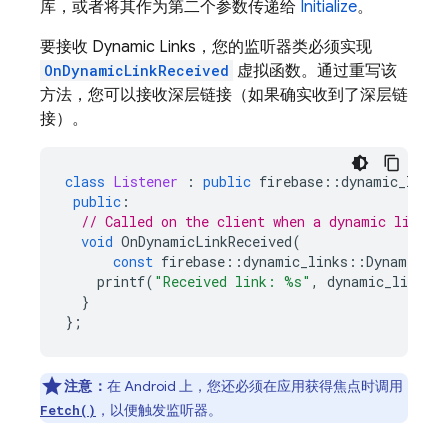
库，或者将其作为第二个参数传递给
Initialize
。
要接收
Dynamic Links
，您的监听器类必须实现
OnDynamicLinkReceived
虚拟函数。通过重写该
方法，您可以接收深层链接（如果确实收到了深层链
接）。
class
Listener
:
public
firebase
::
dynamic_links
public
:
// Called on the client when a dynamic link a
void
OnDynamicLinkReceived
(
const
firebase
::
dynamic_links
::
DynamicLin
printf
(
"Received link: %s"
,
dynamic_link
-
>
u
}
};
注意：
在 Android 上，您还必须在应用获得焦点时调用
，以便触发监听器。
Fetch()