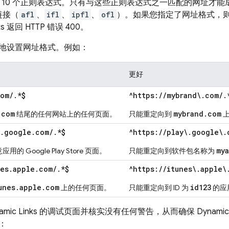
 10 个正则表达式。只有与这些正则表达式之一匹配的网址才能
链接（
afl
、
ifl
、
ipfl
、
ofl
）。如果您指定了网址格式，
ks
返回 HTTP 错误 400。
地设置网址格式。例如：
更好
com/.*$
^https://mybrand\.com/.
.com
mybrand.com
结尾的任何网站上的任何页面。
只能重定向到
上
y.google.com/.*$
^https://play\.google\.
my
意应用的
Google Play
Store
页面。
只能重定向到软件包名称为
nes.apple.com/.*$
^https://itunes\.apple\
unes.apple.com
id123
上的任何页面。
只能重定向到 ID 为
的应
amic Links
的调试页面并核实没有任何警告，从而确保
Dynamic
：