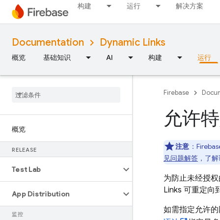
构建
运行
解决方案
Documentation
Dynamic Links
概览
基础知识
AI
构建
运行
Firebase
Docum
允许特
概览
注意
：Fireb
RELEASE
见问题解答
，了解
Test Lab
为防止未经授权的
Links
可重定向
App Distribution
如需指定允许的
监控