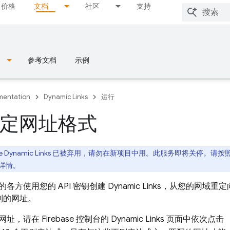
价格
文档
社区
支持
参考文档
示例
entation
Dynamic Links
运行
定网址格式
ase Dynamic Links 已被弃用，请勿在新项目中用。
此服务即将关停。请按
详情。
各方使用您的 API 密钥创建
Dynamic Links
，从您的网域重定
到的网址。
mor
网址，请在
Firebase
控制台的
Dynamic Links
页面中依次点击