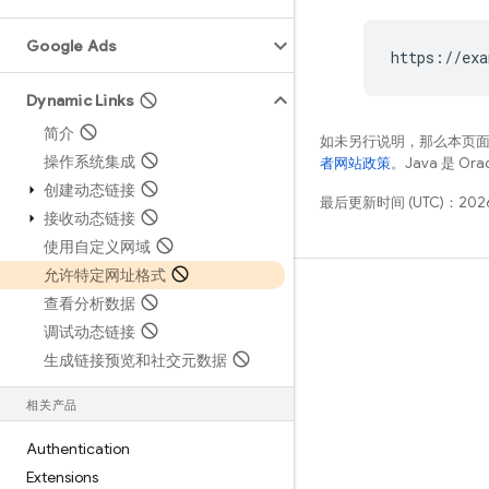
Google Ads
https://exa
Dynamic Links
简介
如未另行说明，那么本页
操作系统集成
者网站政策
。Java 是 O
创建动态链接
最后更新时间 (UTC)：2026
接收动态链接
使用自定义网域
允许特定网址格式
学习
查看分析数据
调试动态链接
指南
生成链接预览和社交元数据
参考
示例
相关产品
库
Authentication
GitHub
Extensions