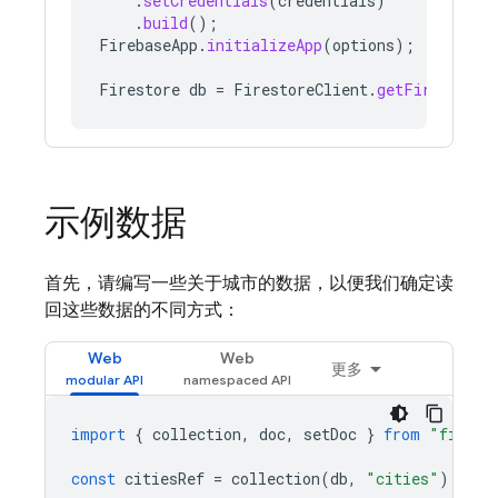
.
setCredentials
(
credentials
)
.
build
();
FirebaseApp
.
initializeApp
(
options
);
Firestore
db
=
FirestoreClient
.
getFirestore
(
示例数据
首先，请编写一些关于城市的数据，以便我们确定读
回这些数据的不同方式：
Web
Web
更多
import
{
collection
,
doc
,
setDoc
}
from
"fireba
const
citiesRef
=
collection
(
db
,
"cities"
);