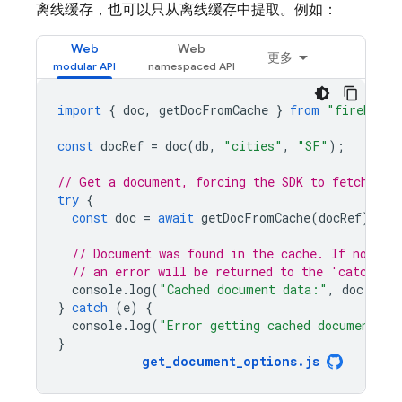
离线缓存，也可以只从离线缓存中提取。例如：
Web
Web
更多
import
{
doc
,
getDocFromCache
}
from
"firebase/
const
docRef
=
doc
(
db
,
"cities"
,
"SF"
);
// Get a document, forcing the SDK to fetch fro
try
{
const
doc
=
await
getDocFromCache
(
docRef
);
// Document was found in the cache. If no cac
// an error will be returned to the 'catch' b
console
.
log
(
"Cached document data:"
,
doc
.
data
}
catch
(
e
)
{
console
.
log
(
"Error getting cached document:"
,
}
get_document_options
.
js