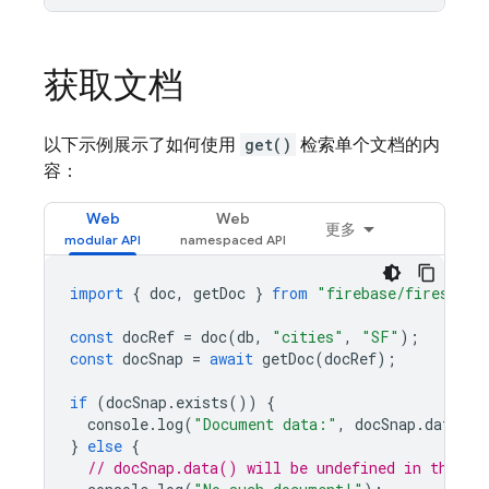
获取文档
以下示例展示了如何使用
get()
检索单个文档的内
容：
Web
Web
更多
import
{
doc
,
getDoc
}
from
"firebase/firestore
const
docRef
=
doc
(
db
,
"cities"
,
"SF"
);
const
docSnap
=
await
getDoc
(
docRef
);
if
(
docSnap
.
exists
())
{
console
.
log
(
"Document data:"
,
docSnap
.
data
())
}
else
{
// docSnap.data() will be undefined in this c