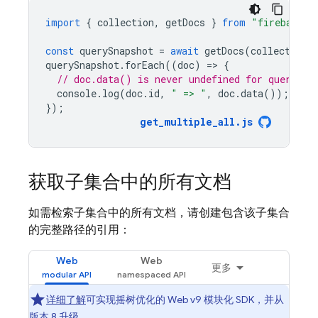
import
{
collection
,
getDocs
}
from
"firebase/f
const
querySnapshot
=
await
getDocs
(
collection
(
querySnapshot
.
forEach
((
doc
)
=
>
{
// doc.data() is never undefined for query do
console
.
log
(
doc
.
id
,
" => "
,
doc
.
data
());
});
get_multiple_all
.
js
获取子集合中的所有文档
如需检索子集合中的所有文档，请创建包含该子集合
的完整路径的引用：
Web
Web
更多
详细了解
可实现摇树优化的 Web v9 模块化 SDK，并从
版本 8
升级
。