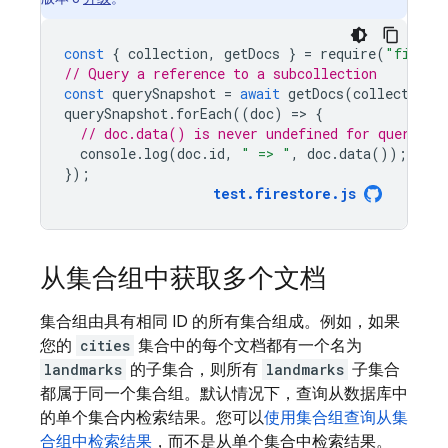
const
{
collection
,
getDocs
}
=
require
(
"fireba
// Query a reference to a subcollection
const
querySnapshot
=
await
getDocs
(
collection
(
querySnapshot
.
forEach
((
doc
)
=
>
{
// doc.data() is never undefined for query do
console
.
log
(
doc
.
id
,
" => "
,
doc
.
data
());
});
test
.
firestore
.
js
从集合组中获取多个文档
集合组由具有相同 ID 的所有集合组成。例如，如果
您的
cities
集合中的每个文档都有一个名为
landmarks
的子集合，则所有
landmarks
子集合
都属于同一个集合组。默认情况下，查询从数据库中
的单个集合内检索结果。您可以
使用集合组查询从集
合组中检索结果
，而不是从单个集合中检索结果。