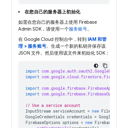
在您自己的服务器上初始化
如需在您自己的服务器上使用 Firebase
Admin SDK，请使用一个
服务账号
。
在 Google Cloud 控制台中，转到
IAM 和管
理 > 服务账号
。生成一个新的私钥并保存该
JSON 文件。然后使用该文件来初始化 SDK：
import
com.google.auth.oauth2.GoogleCredenti
import
com.google.cloud.firestore.Firestore
;
import
com.google.firebase.FirebaseApp
;
import
com.google.firebase.FirebaseOptions
;
// Use a service account
InputStream
serviceAccount
=
new
FileInputSt
GoogleCredentials
credentials
=
GoogleCreden
FirebaseOptions
options
=
new
FirebaseOption