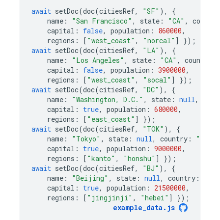
await
setDoc
(
doc
(
citiesRef
,
"SF"
),
{
name
:
"San Francisco"
,
state
:
"CA"
,
country
capital
:
false
,
population
:
860000
,
regions
:
[
"west_coast"
,
"norcal"
]
});
await
setDoc
(
doc
(
citiesRef
,
"LA"
),
{
name
:
"Los Angeles"
,
state
:
"CA"
,
country
:
capital
:
false
,
population
:
3900000
,
regions
:
[
"west_coast"
,
"socal"
]
});
await
setDoc
(
doc
(
citiesRef
,
"DC"
),
{
name
:
"Washington, D.C."
,
state
:
null
,
coun
capital
:
true
,
population
:
680000
,
regions
:
[
"east_coast"
]
});
await
setDoc
(
doc
(
citiesRef
,
"TOK"
),
{
name
:
"Tokyo"
,
state
:
null
,
country
:
"Japa
capital
:
true
,
population
:
9000000
,
regions
:
[
"kanto"
,
"honshu"
]
});
await
setDoc
(
doc
(
citiesRef
,
"BJ"
),
{
name
:
"Beijing"
,
state
:
null
,
country
:
"Ch
capital
:
true
,
population
:
21500000
,
regions
:
[
"jingjinji"
,
"hebei"
]
});
example_data
.
js