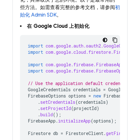
化，具体取决于您的环境。以下是最常用的一
些方法。如需查看完整的参考文档，请参阅
初
始化 Admin SDK
。
在
Google Cloud
上初始化
import
com.google.auth.oauth2.GoogleCredenti
import
com.google.cloud.firestore.Firestore
;
import
com.google.firebase.FirebaseApp
;
import
com.google.firebase.FirebaseOptions
;
// Use the application default credentials
GoogleCredentials
credentials
=
GoogleCreden
FirebaseOptions
options
=
new
FirebaseOption
.
setCredentials
(
credentials
)
.
setProjectId
(
projectId
)
.
build
();
FirebaseApp
.
initializeApp
(
options
);
Firestore
db
=
FirestoreClient
.
getFirestore
(