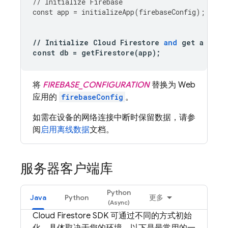
//
Initialize
Firebase
const
app
=
initializeApp
(
firebaseConfig
);
//
Initialize
Cloud
Firestore
and
get
a
refe
const
db
=
getFirestore
(
app
);
将
FIREBASE_CONFIGURATION
替换为 Web
应用的
firebaseConfig
。
如需在设备的网络连接中断时保留数据，请参
阅
启用离线数据
文档。
服务器客户端库
Python
Java
Python
更多
Cloud Firestore
SDK 可通过不同的方式初始