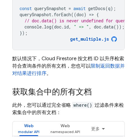
const
querySnapshot
=
await
getDocs
(
q
);
querySnapshot
.
forEach
((
doc
)
=
>
{
// doc.data() is never undefined for query do
console
.
log
(
doc
.
id
,
" => "
,
doc
.
data
());
});
get_multiple
.
js
默认情况下，
Cloud Firestore
按文档 ID 以升序检索
符合查询条件的所有文档，您也可以
限制返回数据并
对结果进行排序
。
获取集合中的所有文档
此外，您可以通过完全省略
where()
过滤条件来检
索集合中的所有
文档：
Web
Web
更多