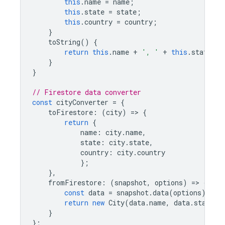
this
.
name
=
name
;
this
.
state
=
state
;
this
.
country
=
country
;
}
toString
()
{
return
this
.
name
+
', '
+
this
.
state
+
}
}
// Firestore data converter
const
cityConverter
=
{
toFirestore
:
(
city
)
=
>
{
return
{
name
:
city
.
name
,
state
:
city
.
state
,
country
:
city
.
country
};
},
fromFirestore
:
(
snapshot
,
options
)
=
>
{
const
data
=
snapshot
.
data
(
options
);
return
new
City
(
data
.
name
,
data
.
state
,
}
};