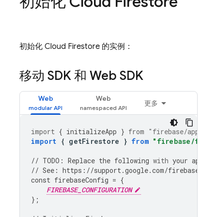
初始化
Cloud Firestore
初始化
Cloud Firestore
的实例：
移动 SDK 和 Web SDK
Web
Web
更多
import
{
initializeApp
}
from
"firebase/app"
;
import
{
getFirestore
}
from
"firebase/fires
//
TODO
:
Replace
the
following
with
your
app
's 
//
See
:
https
:
//
support
.
google
.
com
/
firebase
/
ans
const
firebaseConfig
=
{
FIREBASE_CONFIGURATION
};