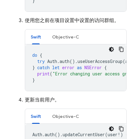
}
使用您之前在项目设置中设置的访问群组。
Swift
Objective-C
do
{
try
Auth
.
auth
().
useUserAccessGroup
(
acces
}
catch
let
error
as
NSError
{
print
(
"Error changing user access group:
}
更新当前用户。
Swift
Objective-C
Auth
.
auth
().
updateCurrentUser
(
user
!)
{
err