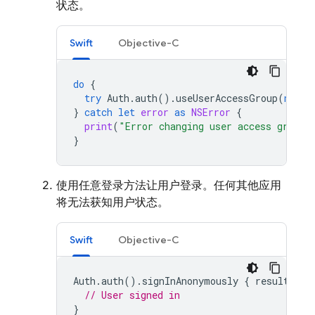
状态。
Swift
Objective-C
do
{
try
Auth
.
auth
().
useUserAccessGroup
(
nil
)
}
catch
let
error
as
NSError
{
print
(
"Error changing user access group:
}
使用任意登录方法让用户登录。任何其他应用
将无法获知用户状态。
Swift
Objective-C
Auth
.
auth
().
signInAnonymously
{
result
,
er
// User signed in
}