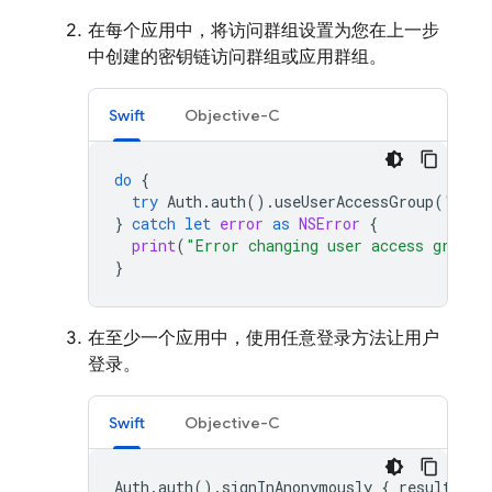
在每个应用中，将访问群组设置为您在上一步
中创建的密钥链访问群组或应用群组。
Swift
Objective-C
do
{
try
Auth
.
auth
().
useUserAccessGroup
(
"TEAM
}
catch
let
error
as
NSError
{
print
(
"Error changing user access group:
}
在至少一个应用中，使用任意登录方法让用户
登录。
Swift
Objective-C
Auth
.
auth
().
signInAnonymously
{
result
,
er