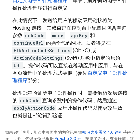
自定义电子邮件处理程序
，详细了解如何对电子邮件
操作处理程序进行自定义。
在此情况下，发送给用户的移动应用链接将为
Hosting
链接，其载荷是在控制台中配置且包含查询
参数
oobCode
、
mode
、
apiKey
和
continueUrl
的操作代码网址。后者将是在
FIRActionCodeSettings
(Obj-C) 或
ActionCodeSettings
(Swift) 对象中指定的原始
URL
。操作代码可以直接在移动应用中应用，与在
网页流程中的处理方式类似（参见
自定义电子邮件处
理程序
部分）。
处理邮箱验证等电子邮件操作时，需要解析深层链接
的
oobCode
查询参数中的操作代码，然后通过
applyActionCode
应用此操作代码以使更改生效，
也就是让邮箱得到验证。
如未另行说明，那么本页面中的内容已根据
知识共享署名 4.0 许可
获得了
许可，并且代码示例已根据
Apache 2.0 许可
获得了许可。有关详情，请