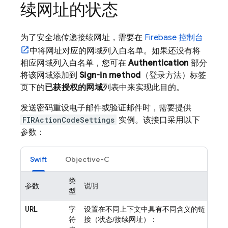
续网址的状态
为了安全地传递接续网址，需要在
Firebase
控制台
中将网址对应的网域列入白名单。如果还没有将
相应网域列入白名单，您可在
Authentication
部分
将该网域添加到
Sign-in method
（登录方法）标签
页下的
已获授权的网域
列表中来实现此目的。
发送密码重设电子邮件或验证邮件时，需要提供
FIRActionCodeSettings
实例。该接口采用以下
参数：
Swift
Objective-C
类
参数
说明
型
URL
字
设置在不同上下文中具有不同含义的链
符
接（状态/接续网址）：