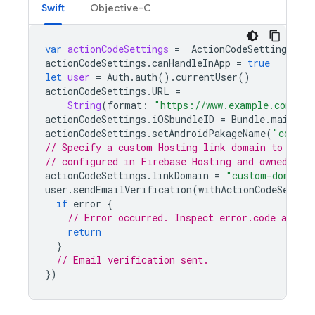
Swift
Objective-C
var
actionCodeSettings
=
ActionCodeSettings
.
ini
actionCodeSettings
.
canHandleInApp
=
true
let
user
=
Auth
.
auth
().
currentUser
()
actionCodeSettings
.
URL
=
String
(
format
:
"https://www.example.com/?e
actionCodeSettings
.
iOSbundleID
=
Bundle
.
main
.
bu
actionCodeSettings
.
setAndroidPakageName
(
"com.ex
// Specify a custom Hosting link domain to use.
// configured in Firebase Hosting and owned by 
actionCodeSettings
.
linkDomain
=
"custom-domain.
user
.
sendEmailVerification
(
withActionCodeSettin
if
error
{
// Error occurred. Inspect error.code and ha
return
}
// Email verification sent.
})