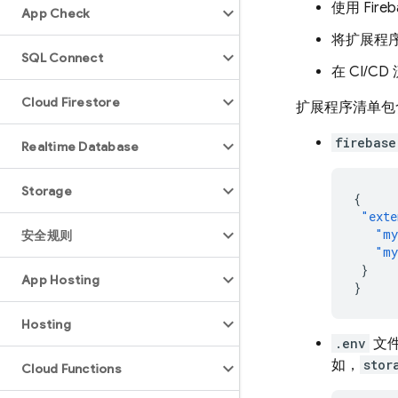
使用
Fireb
App Check
将扩展程
SQL Connect
在 CI/
Cloud Firestore
扩展程序清单包
firebase
Realtime Database
Storage
{
"exte
"my
安全规则
"my
}
App Hosting
}
Hosting
.env
文件
如，
stor
Cloud Functions