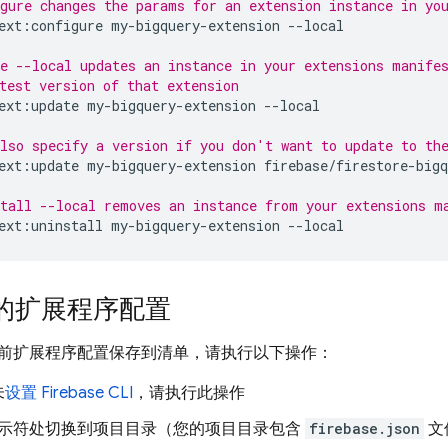
gure changes the params for an extension instance in yo
ext:configure
my-bigquery-extension
--local

e --local updates an instance in your extensions manife
test version of that extension
ext:update
my-bigquery-extension
--local

lso specify a version if you don't want to update to th
ext:update
my-bigquery-extension
firebase/firestore-big
tall --local removes an instance from your extensions m
ext:uninstall
my-bigquery-extension
的扩展程序配置
前扩展程序配置保存到清单，请执行以下操作：
未
设置 Firebase CLI
，请执行此操作
ll 提示符处切换到项目目录（您的项目目录包含
firebase.json
文