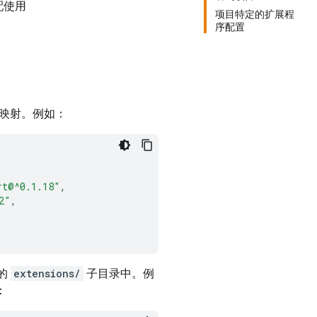
配使用
项目特定的扩展程
序配置
的映射。例如：
rt@^0.1.18"
,
2"
,
录的
extensions/
子目录中。例
：