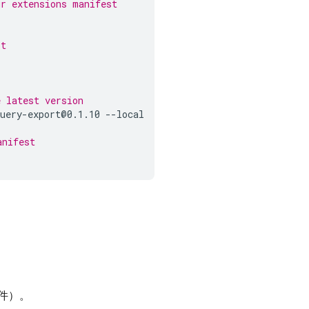
ur extensions manifest
st
e latest version
query-export@0.1.10
--local
anifest
件）。