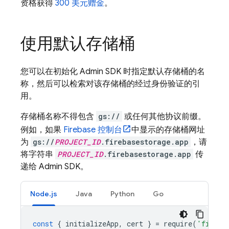
资格获得
300 美元赠金
。
使用默认存储桶
您可以在初始化 Admin SDK 时指定默认存储桶的名
称，然后可以检索对该存储桶的经过身份验证的引
用。
存储桶名称不得包含
gs://
或任何其他协议前缀。
例如，如果
Firebase
控制台
中显示的存储桶网址
为
gs://
PROJECT_ID
.firebasestorage.app
，请
将字符串
PROJECT_ID
.firebasestorage.app
传
递给 Admin SDK。
Node.js
Java
Python
Go
const
{
initializeApp
,
cert
}
=
require
(
'fireba