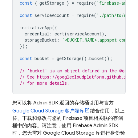
const
{
getStorage
}
=
require
(
'firebase-admin/
const
serviceAccount
=
require
(
'./path/to/servi
initializeApp
({
credential
:
cert
(
serviceAccount
),
storageBucket
:
'<BUCKET_NAME>.appspot.com'
});
const
bucket
=
getStorage
().
bucket
();
// 'bucket' is an object defined in the @google
// See https://googlecloudplatform.github.io/go
// for more details.
您可以将 Admin SDK 返回的存储桶引用与官方
Google Cloud Storage
客户端库
结合使用，以上
传、下载和修改与您的 Firebase 项目相关联的存储
桶中的内容。请注意，使用 Firebase Admin SDK
时，您无需对
Google Cloud Storage
库进行身份验