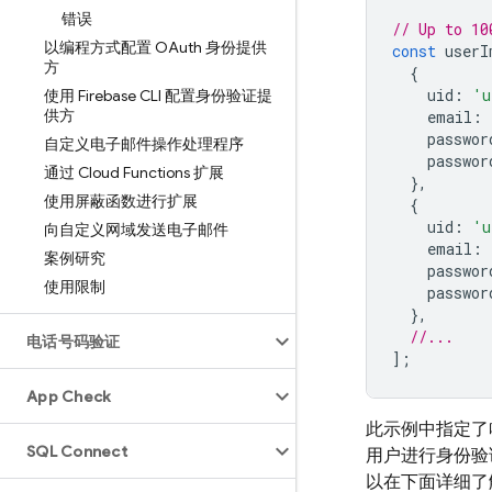
错误
// Up to 10
以编程方式配置 OAuth 身份提供
const
userI
方
{
uid
:
'u
使用 Firebase CLI 配置身份验证提
供方
email
:
passwor
自定义电子邮件操作处理程序
passwor
通过 Cloud Functions 扩展
},
使用屏蔽函数进行扩展
{
uid
:
'u
向自定义网域发送电子邮件
email
:
案例研究
passwor
使用限制
passwor
},
//...
电话号码验证
];
App Check
此示例中指定了
SQL Connect
用户进行身份验证
以在下面详细了