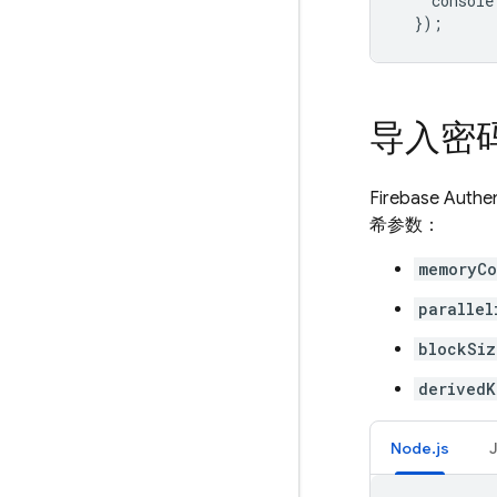
console
});
导入密码
Firebase Authen
希参数：
memoryCo
parallel
blockSiz
derivedK
Node.js