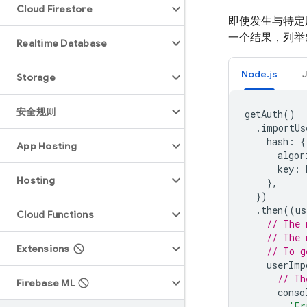
Cloud Firestore
即使发生与特定
一个结果，列举
Realtime Database
Node.js
Storage
安全规则
getAuth
()
.
importUs
hash
:
{
App Hosting
algor
key
:
Hosting
},
})
.
then
((
us
Cloud Functions
// The 
// The 
Extensions
// To g
userImp
// Th
Firebase ML
conso
'Er