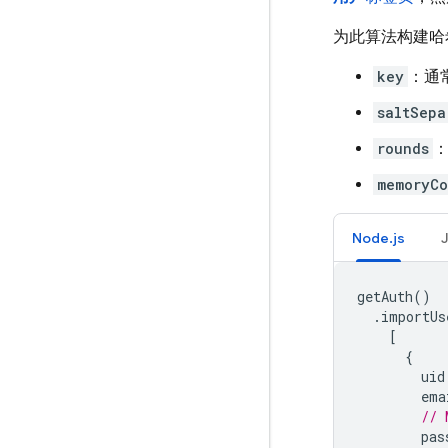
为此算法构建哈
key
：通
saltSepa
rounds
memoryCo
Node.js
getAuth
()
.
importUs
[
{
uid
ema
// 
pas