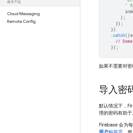
相关产品
' f
ind
Cloud Messaging
);
Remote Config
});
})
.
catch
((
e
// Some
});
如果不需要对密
导入密码经
默认情况下，Fir
理的密码有助于从
Firebase 
用户
标签页
，然