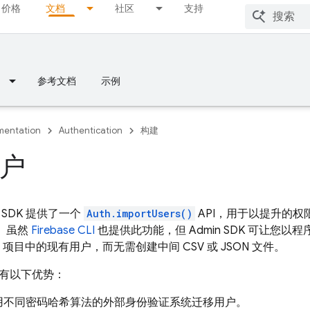
价格
文档
社区
支持
参考文档
示例
entation
Authentication
构建
户
min SDK 提供了一个
Auth.importUsers()
API，用于以提升的
。虽然
Firebase CLI
也提供此功能，但 Admin SDK 可让您
ase 项目中的现有用户，而无需创建中间 CSV 或 JSON 文件。
 具有以下优势：
用不同密码哈希算法的外部身份验证系统迁移用户。