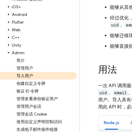
i
OS+
能够从其他 
Android
经过优化
Flutter
uid
、
em
Web
能够迁移现有
C++
Unity
能够直接
Admin
简介
用法
管理用户
导入用户
创建自定义令牌
一次 API 调
验证 ID 令牌
uid
、
email
管理多重身份验证用户
用户。导入具有
管理用户会话
用此 API 时
管理会话 Cookie
使用自定义声明控制访问
Node.js
生成电子邮件操作链接