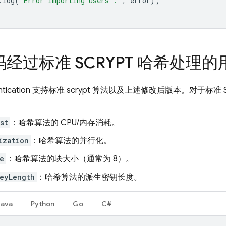
.
log
(
'Error importing users :'
,
error
);
经过标准 SCRYPT 哈希处理的
tication
支持标准 scrypt 算法以及上述修改后版本。对于标准 
st
：哈希算法的 CPU/内存消耗。
ization
：哈希算法的并行化。
e
：哈希算法的块大小（通常为 8）。
eyLength
：哈希算法的派生密钥长度。
Java
Python
Go
C#