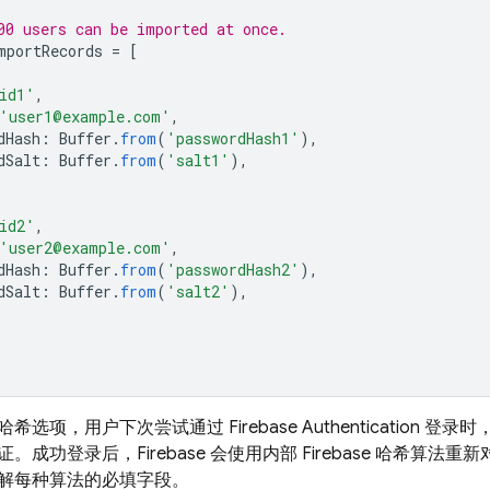
00 users can be imported at once.
mportRecords
=
[
id1'
,
'user1@example.com'
,
dHash
:
Buffer
.
from
(
'passwordHash1'
),
dSalt
:
Buffer
.
from
(
'salt1'
),
id2'
,
'user2@example.com'
,
dHash
:
Buffer
.
from
(
'passwordHash2'
),
dSalt
:
Buffer
.
from
(
'salt2'
),
哈希选项，用户下次尝试通过
Firebase Authentication
登录时，可
。成功登录后，Firebase 会使用内部 Firebase 哈希算
解每种算法的必填字段。