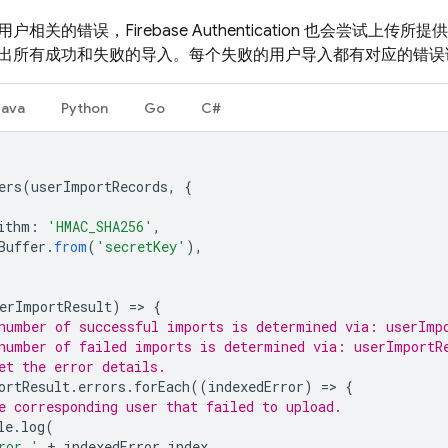
用户相关的错误，
Firebase Authentication
也会尝试上传所提供
出所有成功和失败的导入。每个失败的用户导入都有对应的错误
Java
Python
Go
C#
ers
(
userImportRecords
,
{
ithm
:
'HMAC_SHA256'
,
Buffer
.
from
(
'secretKey'
),
erImportResult
)
=
>
{
number of successful imports is determined via: userImp
number of failed imports is determined via: userImportR
et the error details.
ortResult
.
errors
.
forEach
((
indexedError
)
=
>
{
e corresponding user that failed to upload.
le
.
log
(
ror '
+
indexedError
.
index
,