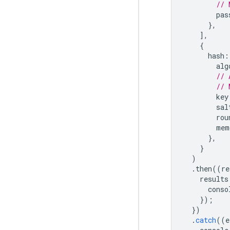
// 
pas
},
],
{
hash
:
alg
// 
// 
key
sal
rou
mem
},
}
)
.
then
((
re
results
conso
});
})
.
catch
((
e