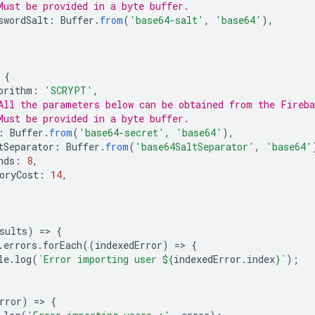
Must be provided in a byte buffer.
swordSalt
:
Buffer
.
from
(
'base64-salt'
,
'base64'
),
{
orithm
:
'SCRYPT'
,
All the parameters below can be obtained from the Fireba
Must be provided in a byte buffer.
:
Buffer
.
from
(
'base64-secret'
,
'base64'
),
tSeparator
:
Buffer
.
from
(
'base64SaltSeparator'
,
'base64'
nds
:
8
,
oryCost
:
14
,
sults
)
=
>
{
.
errors
.
forEach
((
indexedError
)
=
>
{
le
.
log
(
`Error importing user 
${
indexedError
.
index
}
`
);
rror
)
=
>
{