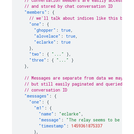
// Conversation members are easily accessible
// and stored by chat conversation ID
"members"
:
{
// we'll talk about indices like this below
"one"
:
{
"ghopper"
:
true
,
"alovelace"
:
true
,
"eclarke"
:
true
},
"two"
:
{
"..."
},
"three"
:
{
"..."
}
},
// Messages are separate from data we may wan
// but still easily paginated and queried, an
// conversation ID
"messages"
:
{
"one"
:
{
"m1"
:
{
"name"
:
"eclarke"
,
"message"
:
"The relay seems to be malf
"timestamp"
:
1459361875337
},