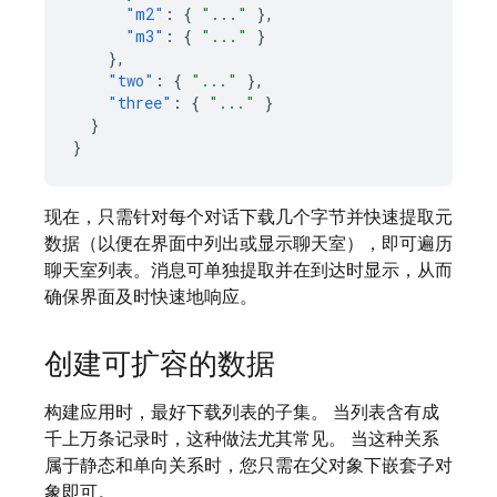
"m2"
:
{
"..."
},
"m3"
:
{
"..."
}
},
"two"
:
{
"..."
},
"three"
:
{
"..."
}
}
}
现在，只需针对每个对话下载几个字节并快速提取元
数据（以便在界面中列出或显示聊天室），即可遍历
聊天室列表。消息可单独提取并在到达时显示，从而
确保界面及时快速地响应。
创建可扩容的数据
构建应用时，最好下载列表的子集。 当列表含有成
千上万条记录时，这种做法尤其常见。 当这种关系
属于静态和单向关系时，您只需在父对象下嵌套子对
象即可。