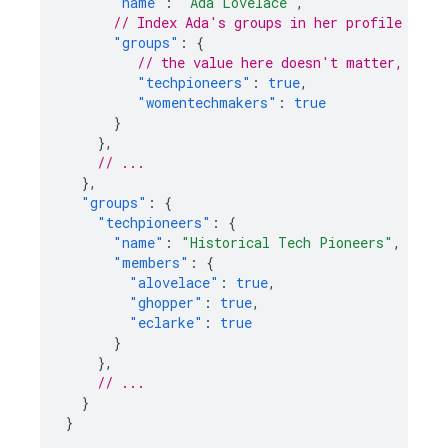
"name"
:
"Ada Lovelace"
,
// Index Ada's groups in her profile
"groups"
:
{
// the value here doesn't matter, just
"techpioneers"
:
true
,
"womentechmakers"
:
true
}
},
// ...
},
"groups"
:
{
"techpioneers"
:
{
"name"
:
"Historical Tech Pioneers"
,
"members"
:
{
"alovelace"
:
true
,
"ghopper"
:
true
,
"eclarke"
:
true
}
},
// ...
}
}