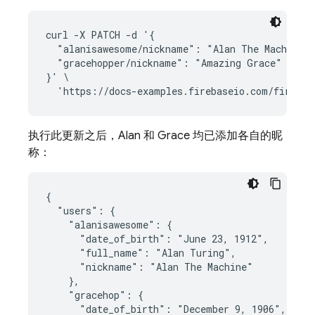
curl -X PATCH -d '{

  "alanisawesome/nickname": "Alan The Machine",
  "gracehopper/nickname": "Amazing Grace"

}' \

执行此更新之后，Alan 和 Grace 均已添加各自的昵
称：
{

  "users": {

    "alanisawesome": {

      "date_of_birth": "June 23, 1912",

      "full_name": "Alan Turing",

      "nickname": "Alan The Machine"

    },

    "gracehop": {

      "date_of_birth": "December 9, 1906",
