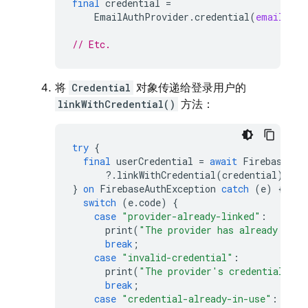
final
credential
=
EmailAuthProvider
.
credential
(
email:
em
// Etc.
将
Credential
对象传递给登录用户的
linkWithCredential()
方法：
try
{
final
userCredential
=
await
FirebaseAut
?
.
linkWithCredential
(
credential
);
}
on
FirebaseAuthException
catch
(
e
)
{
switch
(
e
.
code
)
{
case
"provider-already-linked"
:
print
(
"The provider has already been
break
;
case
"invalid-credential"
:
print
(
"The provider's credential is 
break
;
case
"credential-already-in-use"
: