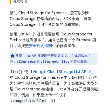
处理错误
借助
Cloud Storage for Firebase
，您可以列出
Cloud Storage
存储桶的内容。SDK 会返回当前
Cloud Storage
引用下各对象的项和前缀。
使用 List API 的项目需要使用
Cloud Storage for
Firebase
规则版本 2。如果您已有一个 Firebase 项
目，请按照
安全规则指南
中的步骤操作。
注意
：List API 只能用于规则版本 2。 在规则版本 2
中，
是
的简写形式。
allow read
allow get, list
list()
使用
Google Cloud Storage
List API
。
在
Cloud Storage for Firebase
中，我们使用
/
作
为分隔符来模拟文件系统语义。为了高效遍历大型分
层
Cloud Storage
存储桶，List API 会分开返回前缀
和项。例如，如果您上传一个文件
/images/uid/file1
，则：