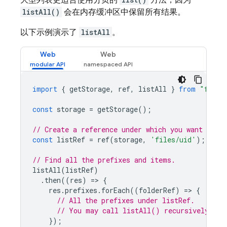
大型列表更适合使用分页的
方法，因为
listAll()
会在内存缓冲区中保留所有结果。
以下示例演示了
listAll
。
Web
Web
import
{
getStorage
,
ref
,
listAll
}
from
"fireb
const
storage
=
getStorage
();
// Create a reference under which you want to li
const
listRef
=
ref
(
storage
,
'files/uid'
);
// Find all the prefixes and items.
listAll
(
listRef
)
.
then
((
res
)
=
>
{
res
.
prefixes
.
forEach
((
folderRef
)
=
>
{
// All the prefixes under listRef.
// You may call listAll() recursively on 
});