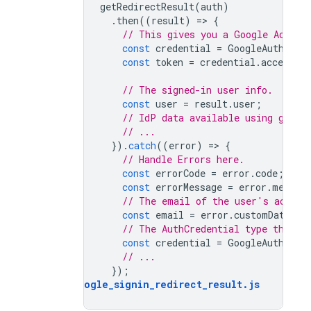
getRedirectResult
(
auth
)
.
then
((
result
)
=
>
{
// This gives you a Google Access
const
credential
=
GoogleAuthProv
const
token
=
credential
.
accessTo
// The signed-in user info.
const
user
=
result
.
user
;
// IdP data available using getAd
// ...
}).
catch
((
error
)
=
>
{
// Handle Errors here.
const
errorCode
=
error
.
code
;
const
errorMessage
=
error
.
messag
// The email of the user's accoun
const
email
=
error
.
customData
.
em
// The AuthCredential type that w
const
credential
=
GoogleAuthProv
// ...
});
auth_google_signin_redirect_result
.
js