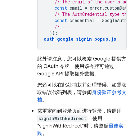
// The email of the user's accoun
const
email
=
error
.
customData
.
em
// The AuthCredential type that w
const
credential
=
GoogleAuthProv
// ...
});
auth_google_signin_popup
.
js
此外请注意，您可以检索 Google 提供方
的 OAuth 令牌，使用该令牌可通过
Google API 提取额外数据。
您还可以在此处捕获并处理错误。如需获
取错误代码列表，请参阅
身份验证参考文
档
。
需重定向到登录页面进行登录，请调用
signInWithRedirect
：使用
“signInWithRedirect”时，请遵循
最佳实
践
。