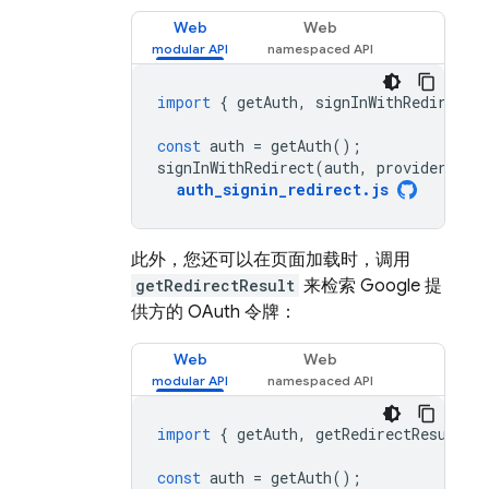
Web
Web
import
{
getAuth
,
signInWithRedirect
const
auth
=
getAuth
();
signInWithRedirect
(
auth
,
provider
);
auth_signin_redirect
.
js
此外，您还可以在页面加载时，调用
getRedirectResult
来检索 Google 提
供方的 OAuth 令牌：
Web
Web
import
{
getAuth
,
getRedirectResult
,
const
auth
=
getAuth
();