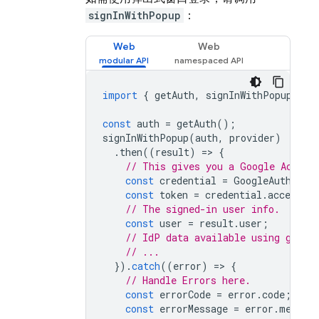
signInWithPopup
：
Web
Web
import
{
getAuth
,
signInWithPopup
,
Go
const
auth
=
getAuth
();
signInWithPopup
(
auth
,
provider
)
.
then
((
result
)
=
>
{
// This gives you a Google Access
const
credential
=
GoogleAuthProv
const
token
=
credential
.
accessTo
// The signed-in user info.
const
user
=
result
.
user
;
// IdP data available using getAd
// ...
}).
catch
((
error
)
=
>
{
// Handle Errors here.
const
errorCode
=
error
.
code
;
const
errorMessage
=
error
.
messag