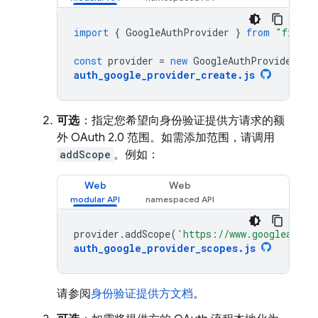
import
{
GoogleAuthProvider
}
from
"fireba
const
provider
=
new
GoogleAuthProvider
();
auth_google_provider_create
.
js
可选
：指定您希望向身份验证提供方请求的额
外 OAuth 2.0 范围。如需添加范围，请调用
addScope
。例如：
Web
Web
provider
.
addScope
(
'https://www.googleapis.
auth_google_provider_scopes
.
js
请参阅
身份验证提供方文档
。