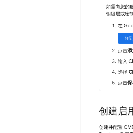
如需向您的服
钥级层或密
在 Go
转到
点击
添
输入
C
选择
C
点击
保
创建启用
创建并配置 CM