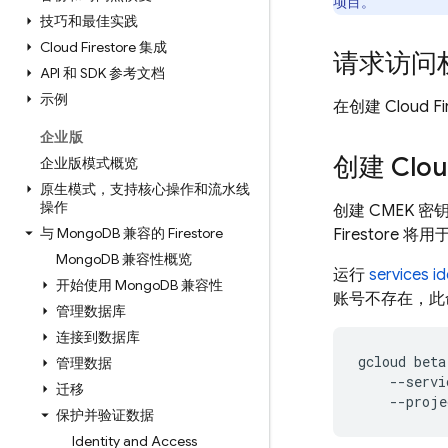
项目。
技巧和最佳实践
Cloud Firestore 集成
请求访问
API 和 SDK 参考文档
示例
在创建
Cloud Fi
企业版
创建
Clou
企业版模式概览
原生模式，支持核心操作和流水线
操作
创建 CMEK 
与 Mongo
DB 兼容的 Firestore
Firestore
将用
Mongo
DB 兼容性概览
运行
services id
开始使用 Mongo
DB 兼容性
账号不存在，此
管理数据库
连接到数据库
gcloud
beta
管理数据
--servi
迁移
--proje
保护并验证数据
Identity and Access