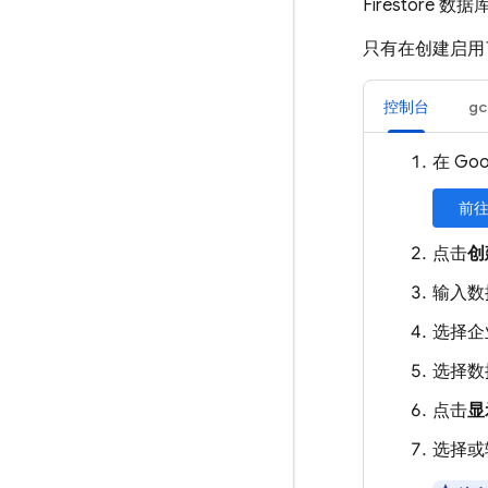
Firestore
数据库
只有在创建启用
控制台
gc
在 Go
前往
点击
创
输入数
选择企
选择数
点击
显
选择或