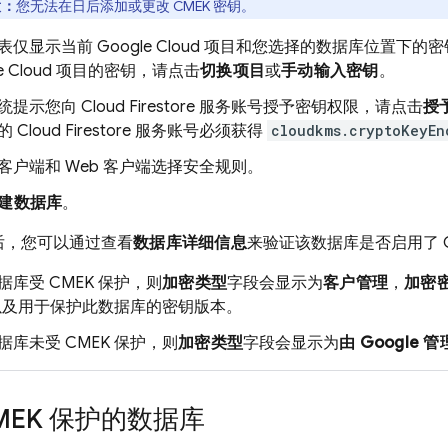
意：
您无法在日后添加或更改 CMEK 密钥。
表仅显示当前
Google Cloud
项目和您选择的数据库位置下的密
e Cloud
项目的密钥，请点击
切换项目
或
手动输入密钥
。
统提示您向
Cloud Firestore
服务账号授予密钥权限，请点击
授
的
Cloud Firestore
服务账号必须获得
cloudkms.cryptoKeyEn
客户端和 Web 客户端选择安全规则。
建数据库
。
后，您可以通过查看
数据库详细信息
来验证该数据库是否启用了 C
据库受 CMEK 保护，则
加密类型
字段会显示为
客户管理
，
加密
 以及用于保护此数据库的密钥版本。
据库未受 CMEK 保护，则
加密类型
字段会显示为
由 Google 管
MEK 保护的数据库