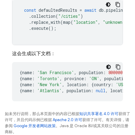
const
defaultedResults
=
await
db
.
pipeline
()
.
collection
(
"/cities"
)
.
replace_with
(
map
(
"location"
,
"unknown"
),
.
execute
();
这会生成以下文档：
{
name
:
'San Francisco'
,
population
:
800000
,
loc
{
name
:
'Toronto'
,
province
:
'ON'
,
population
:
{
name
:
'New York'
,
location
:
{
country
:
'USA'
,
{
name
:
'Atlantis'
,
population
:
null
,
location
:
如未另行说明，那么本页面中的内容已根据
知识共享署名 4.0 许可
获得了
许可，并且代码示例已根据
Apache 2.0 许可
获得了许可。有关详情，请
参阅
Google 开发者网站政策
。Java 是 Oracle 和/或其关联公司的注册
商标。