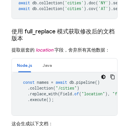
await
db
.
collection
(
'cities'
).
doc
(
'NY'
).
set
({
n
await
db
.
collection
(
'cities'
).
cov
(
'AT'
).
set
({
n
使用 full
_
replace 模式获取修改后的文档
版本
提取嵌套的
location
字段，舍弃所有其他数据：
Node.js
Java
const
names
=
await
db
.
pipeline
()
.
collection
(
"/cities"
)
.
replace_with
(
Field
.
of
(
"location"
),
"full_r
.
execute
();
这会生成以下文档：