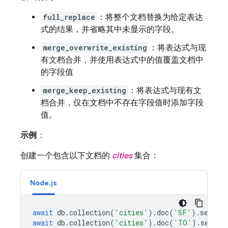
full_replace
：将整个文档替换为给定表达
式的结果，并省略其中未显示的字段。
merge_overwrite_existing
：将表达式与现
有文档合并，并使用表达式中的值覆盖文档中
的字段值
merge_keep_existing
：将表达式与现有文
档合并，仅在文档中不存在字段值时添加字段
值。
示例
：
创建一个包含以下文档的
cities
集合：
Node.js
await
db
.
collection
(
'cities'
).
doc
(
'SF'
).
set
({
n
await
db
.
collection
(
'cities'
).
doc
(
'TO'
).
set
({
n