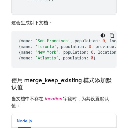
这会生成以下文档：
{
name
:
'San Francisco'
,
population
:
0
,
location
{
name
:
'Toronto'
,
population
:
0
,
province
:
'ON
{
name
:
'New York'
,
population
:
0
,
location
:
{
co
{
name
:
'Atlantis'
,
population
:
0
}
使用 merge
_
keep
_
existing 模式添加默
认值
当文档中不存在
location
字段时，为其设置默认
值：
Node.js