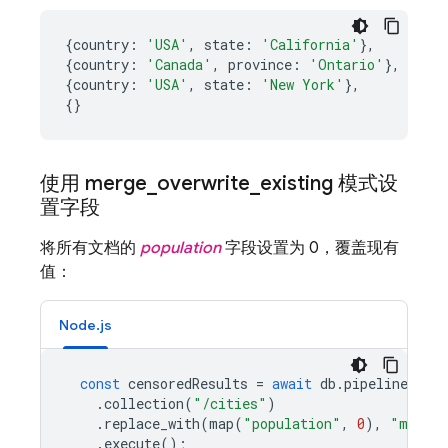
{
country
:
'USA'
,
state
:
'California'
},
{
country
:
'Canada'
,
province
:
'Ontario'
},
{
country
:
'USA'
,
state
:
'New York'
},
{}
使用 merge
_
overwrite
_
existing 模式设
置字段
将所有文档的
population
字段设置为 0，覆盖现有
值：
Node.js
const
censoredResults
=
await
db
.
pipeline
()
.
collection
(
"/cities"
)
.
replace_with
(
map
(
"population"
,
0
),
"merge_
.
execute
();