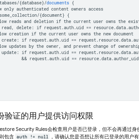
tabases/{database
}
/
documents
{
w
only
authenticated
content
owners
access
some_collection/{document
}
{
low
reads
and
deletion
if
the
current
user
owns
the
exis
read,
delete
:
if
request
.
auth
.
uid
==
resource
.
data
.
auth
low
creation
if
the
current
user
owns
the
new
document
create
:
if
request
.
auth
.
uid
==
request
.
resource
.
data
.
au
low
updates
by
the
owner,
and
prevent
change
of
ownershi
update
:
if
request
.
auth
.
uid
==
request
.
resource
.
data
.
au
&&
request
.
auth
.
uid
==
resource
.
data
.
author_uid
份验证的用户提供访问权限
restore
Security Rules
会检查用户是否已登录，但不会再通过身
则包含
auth != null
，请确认您是否想让所有已登录的用户有