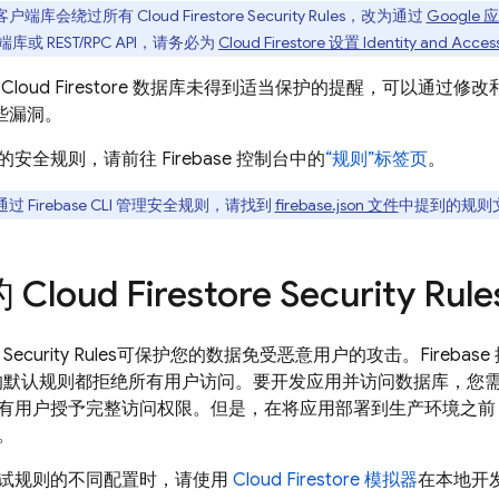
客户端库会绕过所有
Cloud Firestore
Security Rules
，改为通过
Google
或 REST/RPC API，请务必为
Cloud Firestore
设置 Identity and Acces
关
Cloud Firestore
数据库未得到适当保护的提醒，可以通过修改
些漏洞。
的安全规则，请前往
Firebase
控制台中的
“规则”标签页
。
通过
Firebase
CLI 管理安全规则，请找到
firebase.json 文件
中提到的规则
的
Cloud Firestore
Security Rule
Security Rules
可保护您的数据免受恶意用户的攻击。
Firebase
默认规则都拒绝所有用户访问。要开发应用并访问数据库，您
有用户授予完整访问权限。但是，在将应用部署到生产环境之前
。
试规则的不同配置时，请使用
Cloud Firestore
模拟器
在本地开