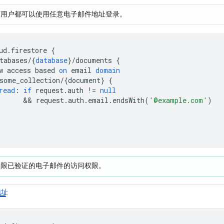
何用户都可以使用任意电子邮件地址登录。
ud
.
firestore
{
tabases
/
{
database
}
/
documents
{
w
access
based
on
email
domain
some_collection
/
{
document
}
{
read
:
if
request
.
auth
!=
null
&&
request
.
auth
.
email
.
endsWith
(
'@example.com'
)
仅限已验证的电子邮件的访问权限。
地址