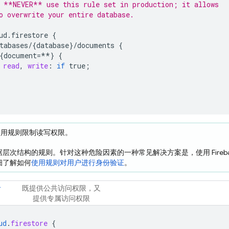
 **NEVER** use this rule set in production; it allows
o overwrite your entire database.
ud
.
firestore
{
tabases
/
{
database
}
/
documents
{
{
document
=
**
}
{
read
,
write
:
if
true
;
使用规则限制读写权限。
据层次结构的规则。针对这种危险因素的一种常见解决方案是，使用
Fireb
细了解如何
使用规则对用户进行身份验证
。
者
既提供公共访问权限，又
提供专属访问权限
ud
.
firestore
{