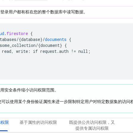
何登录用户都有权在您的整个数据库中读写数据。
ud
.
firestore
{
tabases/{database
}
/
documents
{
some_collection/{document
}
{
read,
write
:
if
request
.
auth
!=
null
;
使用安全条件缩小访问权限范围。
您可以使用某个身份验证属性来进一步限制特定用户对特定数据集的访问
。
问权限
基于属性的访问权限
既提供公共访问权限，又
提供专属访问权限