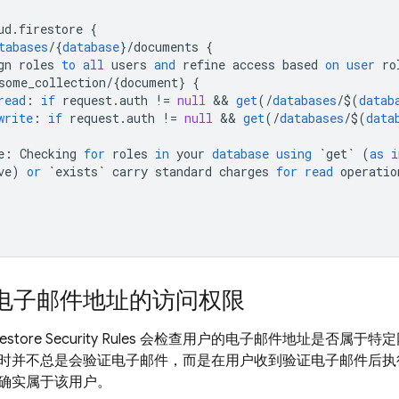
ud
.
firestore
{
tabases
/
{
database
}
/
documents
{
gn
roles
to
all
users
and
refine
access
based
on
user
ro
some_collection
/
{
document
}
{
read
:
if
request
.
auth
!=
null
&&
get
(
/
databases
/
$
(
datab
write
:
if
request
.
auth
!=
null
&&
get
(
/
databases
/
$
(
data
e
:
Checking
for
roles
in
your
database
using
`get`
(
as
i
ve
)
or
`exists`
carry
standard
charges
for
read
operatio
电子邮件地址的访问权限
restore
Security Rules
会检查用户的电子邮件地址是否属于特定
时并不总是会验证电子邮件，而是在用户收到验证电子邮件后执
确实属于该用户。