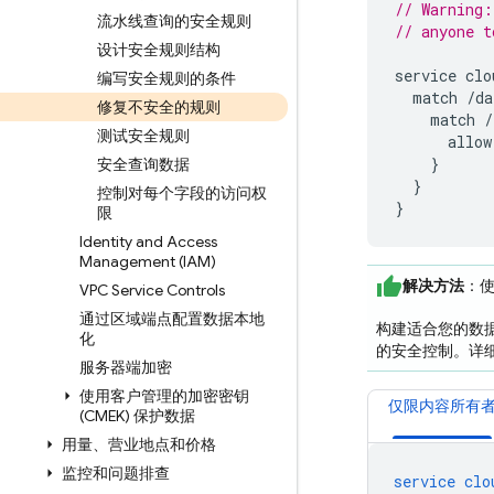
// Warning:
流水线查询的安全规则
// anyone t
设计安全规则结构
service
clo
编写安全规则的条件
match
/
da
修复不安全的规则
match
/
测试安全规则
allow
}
安全查询数据
}
控制对每个字段的访问权
}
限
Identity and Access
Management (IAM)
解决方法
：
VPC Service Controls
通过区域端点配置数据本地
构建适合您的数
化
的安全控制。详
服务器端加密
使用客户管理的加密密钥
仅限内容所有
(CMEK) 保护数据
用量、营业地点和价格
监控和问题排查
service
clo