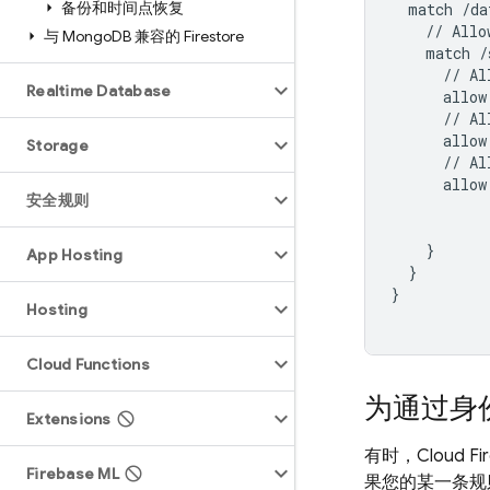
备份和时间点恢复
match
/da
//
Allo
与 Mongo
DB 兼容的 Firestore
match
/
//
Al
Realtime Database
allow
//
Al
allow
Storage
//
Al
allow
安全规则
}
App Hosting
}
}
Hosting
Cloud Functions
为通过身
Extensions
有时，
Cloud Fi
Firebase ML
果您的某一条规