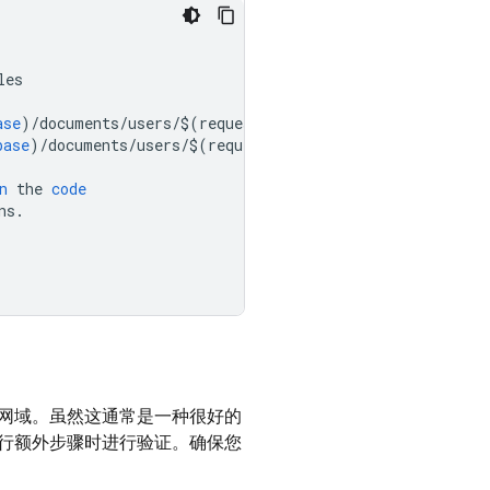
les
ase
)
/
documents
/
users
/
$
(
request
.
auth
.
uid
)).
data
.
role
==
base
)
/
documents
/
users
/
$
(
request
.
auth
.
uid
)).
data
.
role
==
n
the
code
ns
.
网域。虽然这通常是一种很好的
行额外步骤时进行验证。确保您