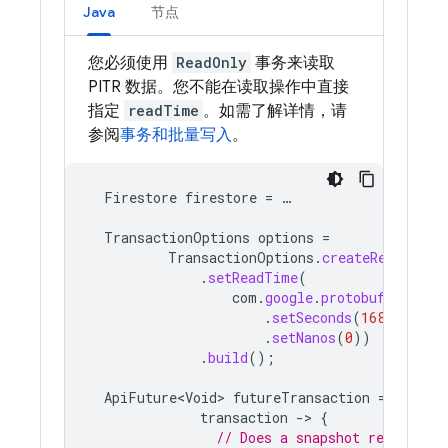
Java
节点
您必须使用
ReadOnly
事务来读取
PITR 数据。您不能在读取操作中直接
指定
readTime
。如需了解详情，请
参阅
事务和批量写入
。
Firestore
firestore
=
…
TransactionOptions
options
=
TransactionOptions
.
createReadOnlyO
.
setReadTime
(
com
.
google
.
protobuf
.
Timest
.
setSeconds
(
1684098540
.
setNanos
(
0
))
.
build
();
ApiFuture<Void>
futureTransaction
=
firest
transaction
-
>
{
// Does a snapshot read docu