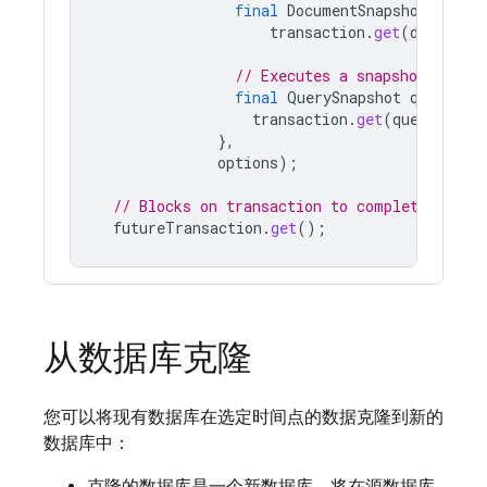
final
DocumentSnapshot
docum
transaction
.
get
(
document
// Executes a snapshot read q
final
QuerySnapshot
queryRes
transaction
.
get
(
query
).
get
},
options
);
// Blocks on transaction to complete
futureTransaction
.
get
();
从数据库克隆
您可以将现有数据库在选定时间点的数据克隆到新的
数据库中：