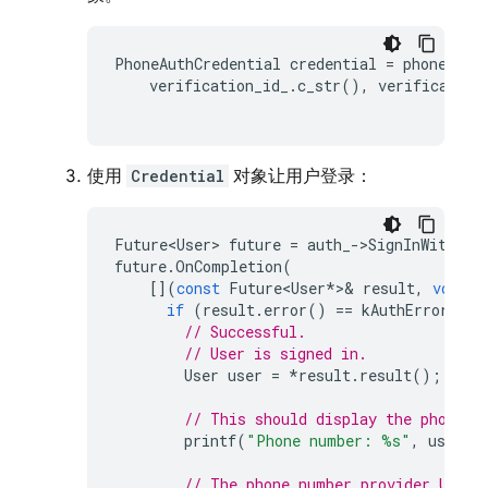
PhoneAuthCredential
credential
=
phone_aut
verification_id_
.
c_str
(),
verification
使用
Credential
对象让用户登录：
Future<User>
future
=
auth_
->
SignInWithCre
future
.
OnCompletion
(
[](
const
Future<User
*>&
result
,
void
*
)
if
(
result
.
error
()
==
kAuthErrorNone
// Successful.
// User is signed in.
User
user
=
*
result
.
result
();
// This should display the phone n
printf
(
"Phone number: %s"
,
user
.
p
// The phone number provider UID i