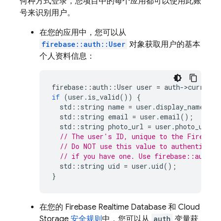
何种方式登录，您项目中的每个应用都可以使用此账
号来识别用户。
在您的应用中，您可以从
firebase::auth::User
对象获取用户的基本
个人资料信息：
firebase
::
auth
::
User
user
=
auth
-
>
current_
if
(
user
.
is_valid
())
{
std
::
string
name
=
user
.
display_name
();
std
::
string
email
=
user
.
email
();
std
::
string
photo_url
=
user
.
photo_url
()
// The user's ID, unique to the Firebase
// Do NOT use this value to authenticate
// if you have one. Use firebase::auth::
std
::
string
uid
=
user
.
uid
();
}
在您的
Firebase Realtime Database
和
Cloud
Storage
安全规则
中，您可以从
auth
变量获