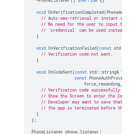
~
PhoneListener
()
override
{}
void
OnVerificationCompleted
(
PhoneAuthCr
// Auto-sms-retrieval or instant valid
// No need for the user to input the v
// `credential` can be used instead of
}
void
OnVerificationFailed
(
const
std
::
str
// Verification code not sent.
}
void
OnCodeSent
(
const
std
::
string
&
verif
const
PhoneAuthProvider
:
force_resending_toke
// Verification code successfully sent
// Show the Screen to enter the Code.
// Developer may want to save that ver
// the app is terminated before the us
}
};
PhoneListener
phone_listener
;