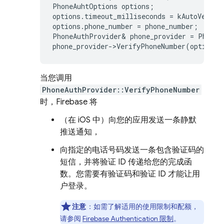
PhoneAuhtOptions
options
;
options
.
timeout_milliseconds
=
kAutoVerify
options
.
phone_number
=
phone_number
;
PhoneAuthProvider
&
phone_provider
=
PhoneA
phone_provider
->
VerifyPhoneNumber
(
options
,
当您调用
PhoneAuthProvider::VerifyPhoneNumber
时，Firebase 将
（在 iOS 中）向您的应用发送一条静默
推送通知，
向指定的电话号码发送一条包含验证码的
短信，并将验证 ID 传递给您的完成函
数。您需要有验证码和验证 ID 才能让用
户登录。
注意
：如需了解适用的使用限制和配额，
请参阅
Firebase Authentication
限制
。