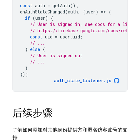
const
auth
=
getAuth
();
onAuthStateChanged
(
auth
,
(
user
)
=
>
{
if
(
user
)
{
// User is signed in, see docs for a list of
// https://firebase.google.com/docs/referen
const
uid
=
user
.
uid
;
// ...
}
else
{
// User is signed out
// ...
}
});
auth_state_listener
.
js
后续步骤
了解如何添加对其他身份提供方和匿名访客账号的支
持：