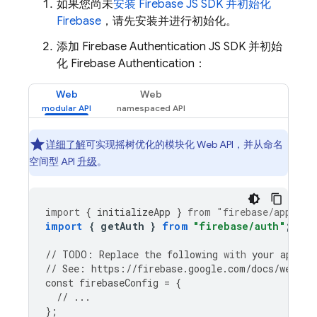
如果您尚未
安装 Firebase JS SDK 并初始化
Firebase
，请先安装并进行初始化。
添加
Firebase Authentication
JS SDK 并初始
化
Firebase Authentication
：
Web
Web
详细了解
可实现摇树优化的模块化 Web API，并从命名
空间型 API
升级
。
import
{
initializeApp
}
from
"firebase/app"
;
import
{
getAuth
}
from
"firebase/auth"
;
//
TODO
:
Replace
the
following
with
your
app
's 
//
See
:
https
:
//
firebase
.
google
.
com
/
docs
/
web
/
le
const
firebaseConfig
=
{
//
...
};