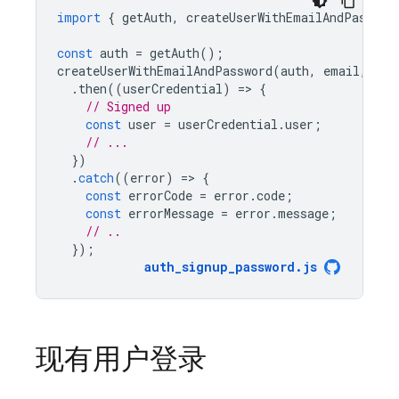
import
{
getAuth
,
createUserWithEmailAndPasswor
const
auth
=
getAuth
();
createUserWithEmailAndPassword
(
auth
,
email
,
pas
.
then
((
userCredential
)
=
>
{
// Signed up 
const
user
=
userCredential
.
user
;
// ...
})
.
catch
((
error
)
=
>
{
const
errorCode
=
error
.
code
;
const
errorMessage
=
error
.
message
;
// ..
});
auth_signup_password
.
js
现有用户登录