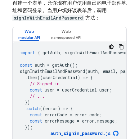
创建一个表单，允许现有用户使用自己的电子邮件地
址和密码登录。当用户填好该表单后，调用
signInWithEmailAndPassword
方法：
Web
Web
import
{
getAuth
,
signInWithEmailAndPassword
}
const
auth
=
getAuth
();
signInWithEmailAndPassword
(
auth
,
email
,
passwor
.
then
((
userCredential
)
=
>
{
// Signed in 
const
user
=
userCredential
.
user
;
// ...
})
.
catch
((
error
)
=
>
{
const
errorCode
=
error
.
code
;
const
errorMessage
=
error
.
message
;
});
auth_signin_password
.
js