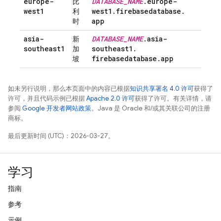
europe-
DATABASE
_
NAME
.
europe-
比
west1
west1
.
firebasedatabase
.
利
app
时
asia-
DATABASE
_
NAME
.
asia-
新
southeast1
southeast1
.
加
firebasedatabase
.
app
坡
如未另行说明，那么本页面中的内容已根据
知识共享署名 4.0 许可
获得了
许可，并且代码示例已根据
Apache 2.0 许可
获得了许可。有关详情，请
参阅
Google 开发者网站政策
。Java 是 Oracle 和/或其关联公司的注册
商标。
最后更新时间 (UTC)：2026-03-27。
学习
指南
参考
示例