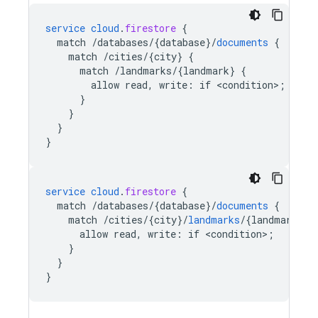
service
cloud
.
firestore
{
match
/databases/{database
}
/
documents
{
match
/cities/{city
}
{
match
/landmarks/{landmark
}
{
allow
read,
write
:
if
<
condition
>
;
}
}
}
}
service
cloud
.
firestore
{
match
/databases/{database
}
/
documents
{
match
/cities/{city
}
/
landmarks
/
{
landmark
}
{
allow
read,
write
:
if
<
condition
>
;
}
}
}