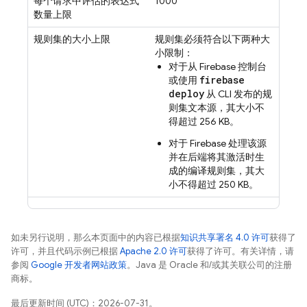
每个请求中评估的表达式
1000
数量上限
规则集的大小上限
规则集必须符合以下两种大
小限制：
对于从
Firebase
控制台
firebase
或使用
deploy
从 CLI 发布的规
则集文本源，其大小不
得超过 256 KB。
对于 Firebase 处理该源
并在后端将其激活时生
成的编译规则集，其大
小不得超过 250 KB。
如未另行说明，那么本页面中的内容已根据
知识共享署名 4.0 许可
获得了
许可，并且代码示例已根据
Apache 2.0 许可
获得了许可。有关详情，请
参阅
Google 开发者网站政策
。Java 是 Oracle 和/或其关联公司的注册
商标。
最后更新时间 (UTC)：2026-07-31。