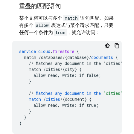
重叠的匹配语句
某个文档可以与多个
match
语句匹配。如果
有多个
allow
表达式与某个请求匹配，只要
任何
一个条件为
true
，就允许访问：
service
cloud
.
firestore
{
match
/databases/{database
}
/
documents
{
//
Matches
any
document
in
the
'cities'
col
match
/cities/{city
}
{
allow
read,
write
:
if
false
;
}
//
Matches
any
document
in
the
'cities'
col
match
/
cities
/
{
document
}
{
allow
read,
write
:
if
true
;
}
}
}