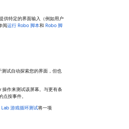
提供特定的界面输入（例如用户
参阅
运行 Robo 脚本
和
Robo 脚
作。这有助于测试自动探索您的界面，但也
nkey 操作来测试该屏幕。与更有条
机的点按事件。
t Lab
游戏循环测试
将一项