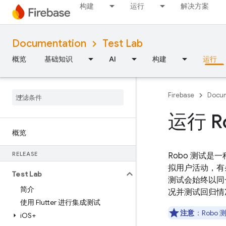
构建
运行
解决方案
Documentation
Test Lab
概览
基础知识
AI
构建
运行
Firebase
Docum
运行 Ro
概览
RELEASE
Robo 测试是
拟用户活动，有
Test Lab
测试会始终以同
简介
况并测试回归情
使用 Flutter 进行集成测试
注意
：Robo 
i
OS+