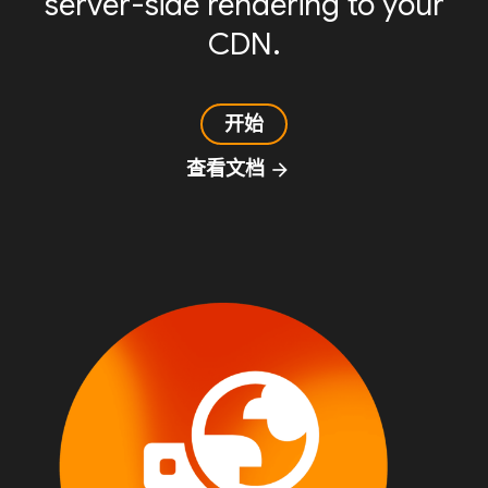
server-side rendering to your
CDN.
开始
查看文档
arrow_forward