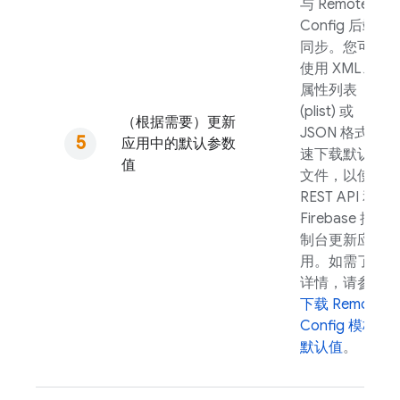
与
Remote
Config
后端
同步。您可以
使用 XML、
属性列表
(plist) 或
（根据需要）更新
JSON 格式快
应用中的默认参数
速下载默认值
值
文件，以使用
REST API 和
Firebase
控
制台更新应
用。如需了解
详情，请参阅
下载
Remote
Config
模板
默认值
。