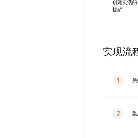
创建灵活的
提醒
实现流
关
集