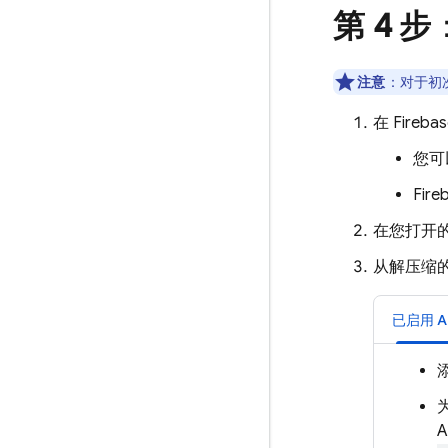
第 4 步
注意
：对于初次
在
Fireba
您可
Fire
在您打开的
从解压缩的
已启用
A
A