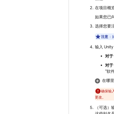
在项目概
如果您已向
选择您要注
注意
：如
输入 Uni
对于 
对于 
“软
在哪里可
确保输入
更改。
（可选）输
这些别名