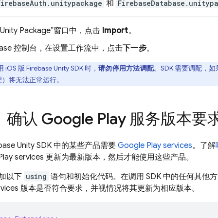
FirebaseAuth.unitypackage
和
FirebaseDatabase.unityp
t Unity Package”窗口中，点击
Import
。
base
控制台，在设置工作流中，点击
下一步
。
 iOS 版
Firebase
Unity
SDK 时，
请勿停用方法调配
。SDK 需要调配，如果
理）将无法正常运行。
：确认 Google Play 服务版本要
base
Unity
SDK 中的某些产品需要
Google Play
services
。了解
Play
services
更新为最新版本，然后才能使用这些产品。
加以下
using
语句和初始化代码。在调用 SDK 中的任何其他
vices
版本是否符合要求，并视情况将其更新为相应版本。