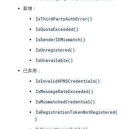
新增：
IsThirdPartyAuthError()
IsQuotaExceeded()
IsSenderIDMismatch()
IsUnregistered()
IsUnavailable()
已弃用：
IsInvalidAPNSCredentials()
IsMessageRateExceeded()
IsMismatchedCredential()
IsRegistrationTokenNotRegistered(
)