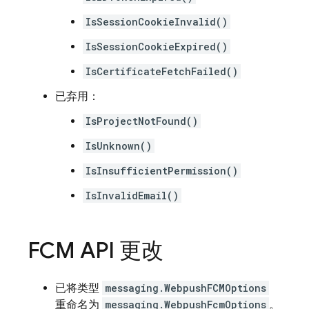
IsSessionCookieInvalid()
IsSessionCookieExpired()
IsCertificateFetchFailed()
已弃用：
IsProjectNotFound()
IsUnknown()
IsInsufficientPermission()
IsInvalidEmail()
FCM
API 更改
已将类型
messaging.WebpushFCMOptions
重命名为
messaging.WebpushFcmOptions
。