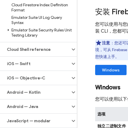
Cloud Firestore Index Definition
安装
Fire
Format
Emulator Suite UI Log Query
Syntax
您可以使用与您
Emulator Suite Security Rules Unit
装 CLI，您都
Testing Library
注意
：您还可
Cloud Shell reference
境，可从
Firebase
您快速上手。
i
OS — Swift
Windows
i
OS — Objective-C
Windows
Android — Kotlin
您可以使用以下任
Android — Java
选项
Java
Script — modular
独立二进制文件