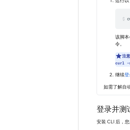
运行以下
c
该脚本
令。
注
curl -
继续
登
如需了解自
登录并测
安装 CLI 后