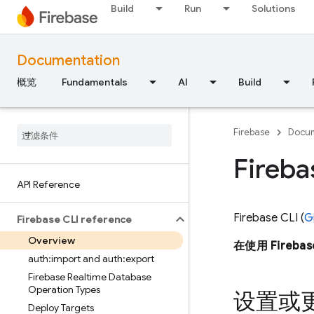
Build
Run
Solutions
Documentation
概览
Fundamentals
AI
Build
Firebase
Docum
Fireb
API Reference
Firebase
CLI (
G
Firebase CLI reference
Overview
在使用
Firebas
auth:import and auth:export
Firebase Realtime Database
Operation Types
设置或更
Deploy Targets