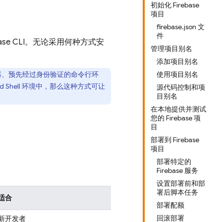
初始化 Firebase
项目
firebase.json 文
件
ase
CLI。无论采用何种方式安
管理项目别名
添加项目别名
器、预先经过身份验证的命令行环
使用项目别名
d Shell
环境中，那么这种方式可让
源代码控制和项
目别名
在本地提供并测试
您的 Firebase 项
目
部署到 Firebase
项目
部署特定的
Firebase 服务
设置部署前和部
署后脚本任务
适合
部署配额
回滚部署
新开发者