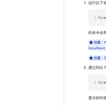
运行以下命令
fire
此命令会将您
注意
：
f
localhost
注意
：
通过列出 
fire
显示的列