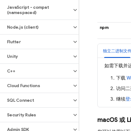
Java
Script - compat
(namespaced)
Node
.
js (client)
npm
Flutter
独立二进制文
Unity
如需下载并
C++
下载
W
Cloud Functions
访问二
继续
登
SQL Connect
Security Rules
mac
OS 或 L
Admin SDK