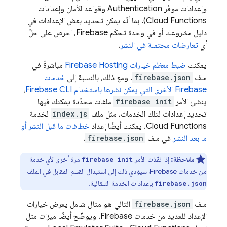
وإعدادات موفّر
Authentication
وقواعد الأمان وإعدادات
Cloud Functions
). بما أنّه يمكن تحديد بعض الإعدادات في
دليل مشروعك أو في وحدة تحكّم
Firebase
، احرص على حلّ
أي
تعارضات محتملة في النشر
.
يمكنك
ضبط معظم خيارات
Firebase Hosting
مباشرةً في
ملف
firebase.json
. ومع ذلك، بالنسبة إلى
خدمات
Firebase الأخرى التي يمكن نشرها باستخدام
CLI
Firebase
،
ينشئ الأمر
firebase init
ملفات محدّدة يمكنك فيها
تحديد إعدادات لتلك الخدمات، مثل ملف
index.js
لخدمة
Cloud Functions
. يمكنك أيضًا إعداد
خطافات ما قبل النشر أو
ما بعد النشر
في ملف
firebase.json
.
ملاحظة:
إذا نفّذت الأمر
مرة أخرى لأي خدمة
firebase init
من خدمات Firebase، سيؤدي ذلك إلى استبدال القسم المقابل في الملف
بإعدادات الخدمة التلقائية.
firebase.json
ملف
firebase.json
التالي هو مثال شامل يعرض خيارات
الإعداد للعديد من خدمات Firebase. ويوضّح أيضًا ميزات مثل