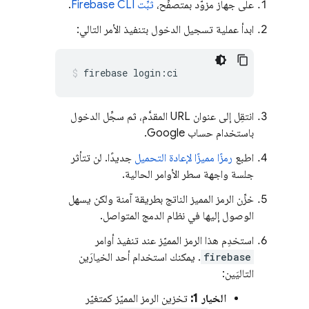
على جهاز مزوّد بمتصفّح،
ثبِّت
CLI
Firebase
.
ابدأ عملية تسجيل الدخول بتنفيذ الأمر التالي:
firebase login:ci
انتقِل إلى عنوان URL المقدَّم، ثم سجِّل الدخول
باستخدام حساب Google.
اطبع
رمزًا مميزًا لإعادة التحميل
جديدًا. لن تتأثر
جلسة واجهة سطر الأوامر الحالية.
خزِّن الرمز المميز الناتج بطريقة آمنة ولكن يسهل
الوصول إليها في نظام الدمج المتواصل.
استخدِم هذا الرمز المميّز عند تنفيذ أوامر
firebase
. يمكنك استخدام أحد الخيارَين
التاليَين:
الخيار 1:
تخزين الرمز المميّز كمتغيّر