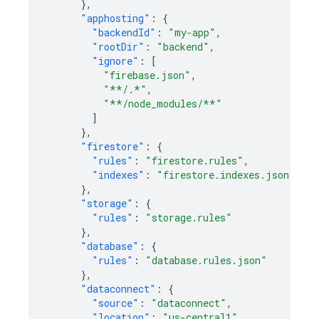
},
"apphosting"
:
{
"backendId"
:
"my-app"
,
"rootDir"
:
"backend"
,
"ignore"
:
[
"firebase.json"
,
"**/.*"
,
"**/node_modules/**"
]
},
"firestore"
:
{
"rules"
:
"firestore.rules"
,
"indexes"
:
"firestore.indexes.json"
},
"storage"
:
{
"rules"
:
"storage.rules"
},
"database"
:
{
"rules"
:
"database.rules.json"
},
"dataconnect"
:
{
"source"
:
"dataconnect"
,
"location"
:
"us-central1"