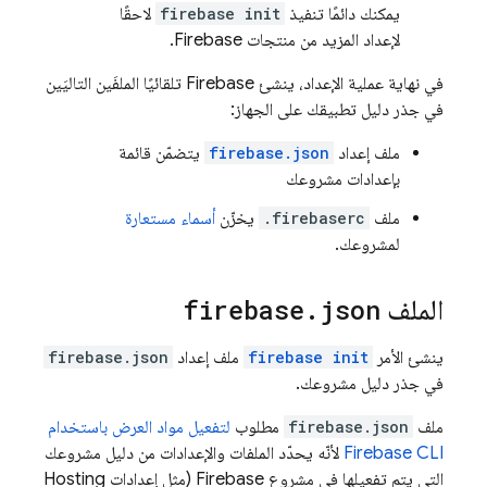
يمكنك دائمًا تنفيذ
firebase init
لاحقًا
لإعداد المزيد من منتجات Firebase.
في نهاية عملية الإعداد، ينشئ Firebase تلقائيًا الملفَين التاليَين
في جذر دليل تطبيقك على الجهاز:
ملف إعداد
firebase.json
يتضمّن قائمة
بإعدادات مشروعك
ملف
.firebaserc
يخزّن
أسماء مستعارة
لمشروعك.
الملف
json
.
firebase
ينشئ الأمر
firebase init
ملف إعداد
firebase.json
في جذر دليل مشروعك.
ملف
firebase.json
مطلوب
لتفعيل مواد العرض باستخدام
CLI
Firebase
لأنّه يحدّد الملفات والإعدادات من دليل مشروعك
التي يتم تفعيلها في مشروع Firebase (مثل إعدادات
Hosting