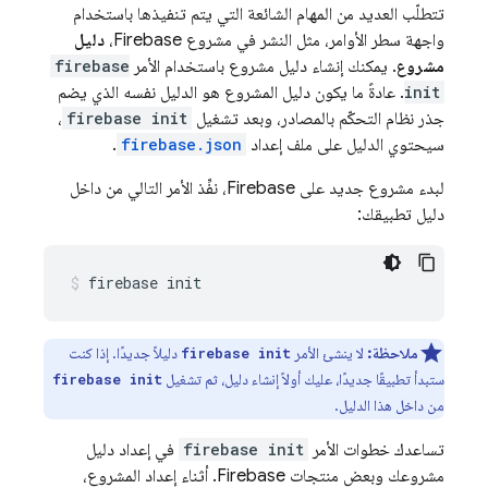
تتطلّب العديد من المهام الشائعة التي يتم تنفيذها باستخدام
واجهة سطر الأوامر، مثل النشر في مشروع Firebase،
دليل
مشروع
. يمكنك إنشاء دليل مشروع باستخدام الأمر
firebase
init
. عادةً ما يكون دليل المشروع هو الدليل نفسه الذي يضم
جذر نظام التحكّم بالمصادر، وبعد تشغيل
firebase init
،
سيحتوي الدليل على ملف إعداد
firebase.json
.
لبدء مشروع جديد على Firebase، نفِّذ الأمر التالي من داخل
دليل تطبيقك:
firebase init
ملاحظة:
لا ينشئ الأمر
دليلاً جديدًا. إذا كنت
firebase init
ستبدأ تطبيقًا جديدًا، عليك أولاً إنشاء دليل، ثم تشغيل
firebase init
من داخل هذا الدليل.
تساعدك خطوات الأمر
firebase init
في إعداد دليل
مشروعك وبعض منتجات Firebase. أثناء إعداد المشروع،