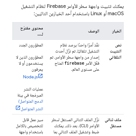
يمكنك تثبيت واجهة سطر الأوامر
Firebase
لنظام التشغيل
macOS أو Linux باستخدام أحد الخيارَين التاليَين:
محتوى مقترَح
الخيار
الوصف
لـ...
نص
نفِّذ أمرًا واحدًا يرصد نظام
المطوّرون الجدد
التثبيت
التشغيل تلقائيًا، ثم نزِّل أحدث
التلقائي
إصدار من واجهة سطر الأوامر، ثم
المطوّرون الذين لا
firebase
فعِّل الأمر
المتاح
يستخدمون أو لا
على مستوى العالم.
يعرفون
Node.js
عمليات النشر
المبرمَجة في بيئة
الدمج المتواصل/
النشر المتواصل
ملف ثنائي
نزِّل الملف الثنائي المستقل لسطر
سير عمل قابل
مستقل
الأوامر (CLI). بعد ذلك، يمكنك
للتخصيص بالكامل
ضبط وتشغيل الملف الثنائي بما
باستخدام واجهة