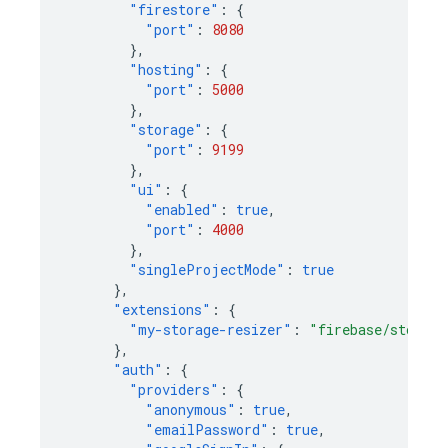
"firestore"
:
{
"port"
:
8080
},
"hosting"
:
{
"port"
:
5000
},
"storage"
:
{
"port"
:
9199
},
"ui"
:
{
"enabled"
:
true
,
"port"
:
4000
},
"singleProjectMode"
:
true
},
"extensions"
:
{
"my-storage-resizer"
:
"firebase/storage
},
"auth"
:
{
"providers"
:
{
"anonymous"
:
true
,
"emailPassword"
:
true
,