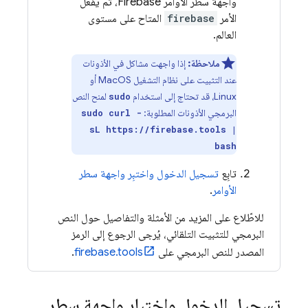
واجهة سطر الأوامر
Firebase
، ثم يفعّل
الأمر
firebase
المتاح على مستوى
العالم.
ملاحظة:
إذا واجهت مشاكل في الأذونات
عند التثبيت على نظام التشغيل MacOS أو
Linux، قد تحتاج إلى استخدام
لمنح النص
sudo
البرمجي الأذونات المطلوبة:
sudo curl -
sL https://firebase.tools |
bash
تابِع
تسجيل الدخول واختبِر واجهة سطر
الأوامر
.
للاطّلاع على المزيد من الأمثلة والتفاصيل حول النص
البرمجي للتثبيت التلقائي، يُرجى الرجوع إلى الرمز
المصدر للنص البرمجي على
firebase.tools
.
تسجيل الدخول واختبار واجهة سطر