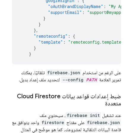
"googleSignIn"
:
{
"oAuthBrandDisplayName"
:
"My App"
,
"supportEmail"
:
"support@myapp.com
}
}
},
"remoteconfig"
:
{
"template"
:
"remoteconfig.template.jso
}
}
على الرغم من استخدام
firebase.json
تلقائيًا، يمكنك
تمرير العلامة
PATH
--config
لتحديد ملف إعداد بديل.
ضبط إعدادات قواعد بيانات
Cloud Firestore
متعددة
عند تشغيل
firebase init
، سيحتوي ملف
firebase.json
على مفتاح
firestore
واحد يتوافق مع
قاعدة البيانات التلقائية لمشروعك، كما هو موضّح في المثال