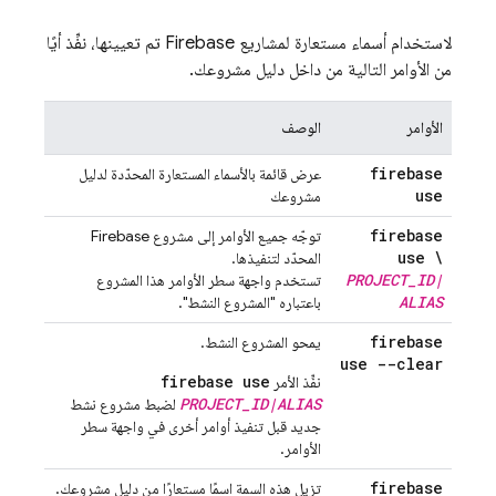
لاستخدام أسماء مستعارة لمشاريع Firebase تم تعيينها، نفِّذ أيًا
من الأوامر التالية من داخل دليل مشروعك.
الأوامر
الوصف
firebase
عرض قائمة بالأسماء المستعارة المحدّدة لدليل
use
مشروعك
firebase
توجّه جميع الأوامر إلى مشروع Firebase
use \
المحدّد لتنفيذها.
PROJECT
_
ID
|
تستخدم واجهة سطر الأوامر هذا المشروع
ALIAS
باعتباره "المشروع النشط".
firebase
يمحو المشروع النشط.
use --clear
firebase use
نفِّذ الأمر
PROJECT_ID|ALIAS
لضبط مشروع نشط
جديد قبل تنفيذ أوامر أخرى في واجهة سطر
الأوامر.
firebase
تزيل هذه السمة اسمًا مستعارًا من دليل مشروعك.