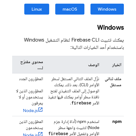
Linux
macOS
Windows
Windows
يمكنك تثبيت
Firebase
CLI لنظام التشغيل Windows
باستخدام أحد الخيارات التالية:
محتوى مقترَح
الخيار
الوصف
لـ...
ملف ثنائي
نزِّل الملف الثنائي المستقل لسطر
المطوّرون الجدد
مستقل
الأوامر (CLI). بعد ذلك، يمكنك
الوصول إلى الملف التنفيذي لفتح
المطوّرون الذين لا
نافذة سطر أوامر يمكنك فيها تنفيذ
يستخدمون أو لا
firebase
الأمر
.
يعرفون
Node.js
npm
استخدِم npm (أداة إدارة حِزم
المطوّرون الذين
Node) لتثبيت واجهة سطر
يستخدمون
firebase
الأوامر وتفعيل الأمر
Node.js