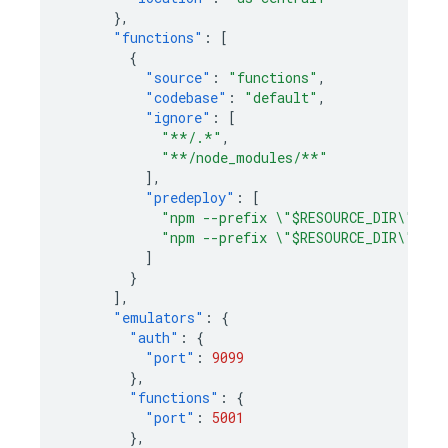
},
"functions"
:
[
{
"source"
:
"functions"
,
"codebase"
:
"default"
,
"ignore"
:
[
"**/.*"
,
"**/node_modules/**"
],
"predeploy"
:
[
"npm --prefix \"$RESOURCE_DIR\" run
"npm --prefix \"$RESOURCE_DIR\" run
]
}
],
"emulators"
:
{
"auth"
:
{
"port"
:
9099
},
"functions"
:
{
"port"
:
5001
},