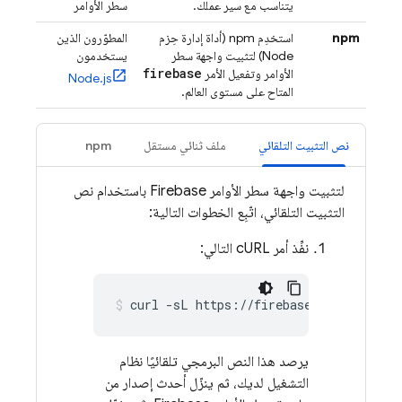
يتناسب مع سير عملك.
سطر الأوامر
npm
استخدِم npm (أداة إدارة حِزم
المطوّرون الذين
Node) لتثبيت واجهة سطر
يستخدمون
firebase
الأوامر وتفعيل الأمر
Node.js
المتاح على مستوى العالم.
نص التثبيت التلقائي
ملف ثنائي مستقل
npm
لتثبيت واجهة سطر الأوامر
Firebase
باستخدام نص
التثبيت التلقائي، اتّبِع الخطوات التالية:
نفِّذ أمر cURL التالي:
curl -sL https://firebase.tools | bas
يرصد هذا النص البرمجي تلقائيًا نظام
التشغيل لديك، ثم ينزّل أحدث إصدار من