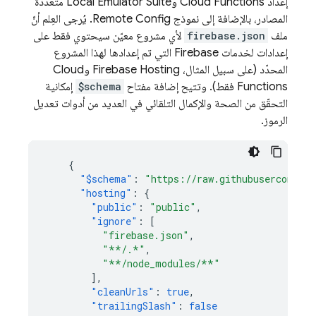
إعداد
Cloud Functions
و
Local Emulator Suite
متعددة
المصادر، بالإضافة إلى نموذج
Remote Config
. يُرجى العِلم أنّ
ملف
firebase.json
لأي مشروع معيّن سيحتوي فقط على
إعدادات لخدمات Firebase التي تم إعدادها لهذا المشروع
المحدّد (على سبيل المثال،
Firebase Hosting
و
Cloud
Functions
فقط). وتتيح إضافة مفتاح
$schema
إمكانية
التحقّق من الصحة والإكمال التلقائي في العديد من أدوات تعديل
الرموز.
{
"$schema"
:
"https://raw.githubusercontent
"hosting"
:
{
"public"
:
"public"
,
"ignore"
:
[
"firebase.json"
,
"**/.*"
,
"**/node_modules/**"
],
"cleanUrls"
:
true
,
"trailingSlash"
:
false