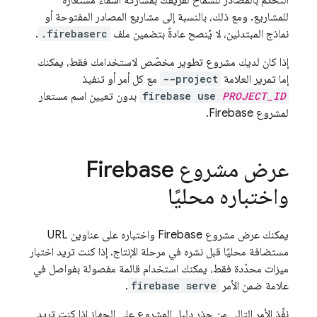
التحكّم بالمصادر للسماح لفريقك بمشاركة أسماء مستعارة
للمشاريع. ومع ذلك، بالنسبة إلى مشاريع المصادر المفتوحة أو
نماذج المبتدئين، لا يُنصح عادةً بتضمين ملف
.firebaserc
.
إذا كان لديك مشروع تطوير مخصّص لاستخدامك فقط، يمكنك
إما تمرير العلامة
--project
مع كل أمر أو تنفيذ
PROJECT_ID
firebase use
بدون تعيين اسم مستعار
لمشروع Firebase.
عرض مشروع Firebase
واختباره محليًا
يمكنك عرض مشروع Firebase واختباره على عناوين URL
مستضافة محليًا قبل نشره في مرحلة الإنتاج. إذا كنت تريد اختبار
ميزات محدّدة فقط، يمكنك استخدام قائمة مفصولة بفواصل في
علامة ضمن الأمر
firebase serve
.
نفِّذ الأمر التالي من جذر دليل المشروع على الجهاز إذا كنت تريد