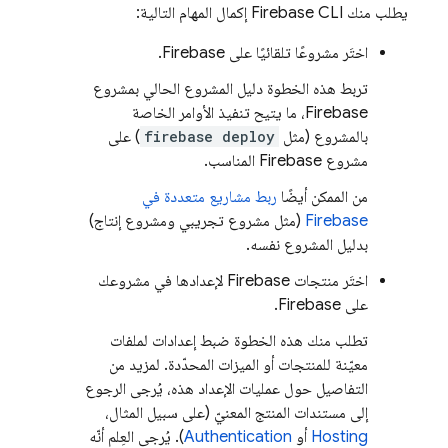
يطلب منك
CLI إكمال المهام التالية:
Firebase
اختَر مشروعًا تلقائيًا على Firebase.
تربط هذه الخطوة دليل المشروع الحالي بمشروع
Firebase، ما يتيح تنفيذ الأوامر الخاصة
بالمشروع (مثل
firebase deploy
) على
مشروع Firebase المناسب.
من الممكن أيضًا
ربط مشاريع متعددة في
Firebase
(مثل مشروع تجريبي ومشروع إنتاج)
بدليل المشروع نفسه.
اختَر منتجات Firebase لإعدادها في مشروعك
على Firebase.
تطلب منك هذه الخطوة ضبط إعدادات لملفات
معيّنة للمنتجات أو الميزات المحدّدة. لمزيد من
التفاصيل حول عمليات الإعداد هذه، يُرجى الرجوع
إلى مستندات المنتج المعنيّ (على سبيل المثال،
Hosting
أو
Authentication
). يُرجى العِلم أنّه