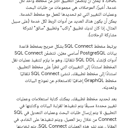
SQL
). لا يمكن أن يتضمّن التطبيق أكثر من مخطط واحد لكل
خدمة. أخيرًا،
الموصلات
هي مجموعات من طلبات البحث
وعمليات التغيير التي تم تحديدها للعمل مع مخطط الخدمة.
يمكن أن يكون هناك العديد من أدوات الربط لكل خدمة (على سبيل
المثال، إذا كان لديك تطبيق "راكب" وتطبيق "سائق" لشركة
مشاركة الرحلات).
يرتبط مخطط
SQL Connect
بشكل صريح بمخطط قاعدة
بيانات PostgreSQL أساسي معيّن. تتضمّن
SQL Connect
أدوات لإنشاء SQL DDL تلقائيًا، وهو ما يلزم لتنفيذ عمليات نقل
المخطط استنادًا إلى التغييرات التي تطرأ على مخطط التطبيق.
استنادًا إلى مخطط تطبيقك، تنشئ
SQL Connect
تلقائيًا
مخطط GraphQL إضافيًا للاستعلام عن نموذج البيانات
وتعديله.
بعد تحديد مخطط تطبيقك، يمكنك كتابة استعلامات وعمليات
تغيير محددة مسبقًا يتم تنفيذها لقراءة البيانات وكتابتها في
التطبيق. لا يتم إرسال طلبات البحث وعمليات التعديل في
SQL
Connect
من خلال رمز العميل، ويتم تنفيذها على الخادم. في
المقابل، عند نشر هذه العمليات
SQL Connect
، يتم تخزينها