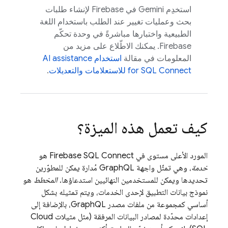
استخدِم Gemini في
Firebase
لإنشاء طلبات
بحث وعمليات تغيير عند الطلب باستخدام اللغة
الطبيعية واختبارها مباشرةً في وحدة تحكّم
Firebase
. يمكنك الاطّلاع على مزيد من
المعلومات في مقالة
استخدام
AI assistance
SQL Connect
for
للاستعلامات والتعديلات
.
كيف تعمل هذه الميزة؟
المورد الأعلى مستوى في
Firebase SQL Connect
هو
خدمة
، وهي تمثّل واجهة GraphQL مُدارة يمكن للمطوّرين
تحديدها ويمكن للمستخدمين النهائيين استدعاؤها.
المخطط
هو
نموذج بيانات التطبيق لإحدى الخدمات، ويتم تمثيله بشكل
أساسي كمجموعة من ملفات مصدر GraphQL، بالإضافة إلى
إعدادات محدّدة لمصادر البيانات المرفقة (مثل مثيلات
Cloud