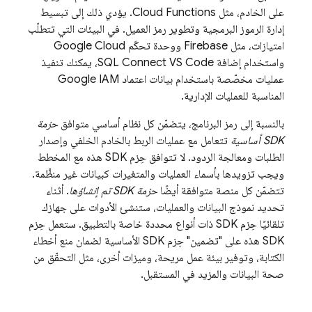
على الخادم، مثل Cloud Functions. يؤدي ذلك إلى تبسيط
إدارة الرموز البرمجية وتطوير رمز العميل. في البيئات التي تتطلّب
امتيازات، مثل
Firebase
ووحدة تحكّم Google Cloud
واستخدام إضافة SQL Connect VS Code، يمكنك تنفيذ
عمليات مخصّصة باستخدام بيانات اعتماد Google IAM
المناسبة للعمليات الإدارية.
بالنسبة إلى رمز البرنامج، يتضمّن كل نظام أساسي متوافق
حزمة
SDK أساسية
تتعامل مع عمليات الربط بالخادم الخلفي وإصدار
الطلبات ومعالجة الردود. لا تتوافق حِزم SDK هذه مع المخطط
ويجب تزويدها بأسماء العمليات والمتغيرات كبيانات غير منظَّمة.
تتضمّن كل منصة متوافقة أيضًا
حزمة SDK تم إنشاؤها
. أثناء
تحديد نموذج البيانات والعمليات، ستنشئ الأدوات على جهازك
تلقائيًا حِزم SDK ذات أنواع محددة خاصة بالتطبيق. ستعمل حِزم
SDK هذه على "تضمين" حِزم SDK الأساسية لضمان منع أخطاء
الكتابة، وتوفير بيئة عمل مريحة، وميزات أخرى، مثل التحقّق من
صحة البيانات والمزيد في المستقبل.