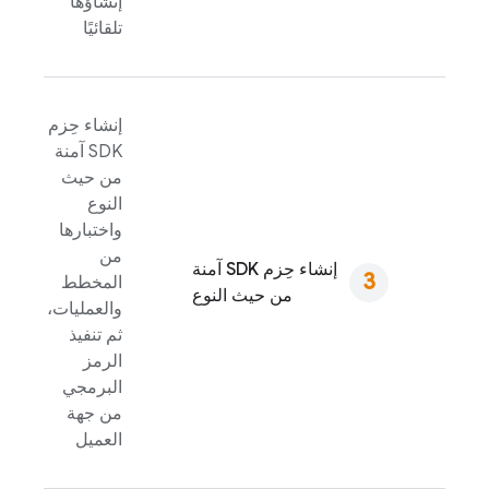
إنشاؤها
تلقائيًا
إنشاء حِزم
SDK آمنة
من حيث
النوع
واختبارها
من
إنشاء حِزم SDK آمنة
المخطط
من حيث النوع
والعمليات،
ثم تنفيذ
الرمز
البرمجي
من جهة
العميل