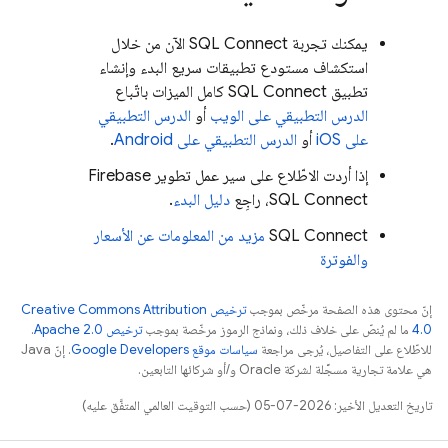
يمكنك تجربة
SQL Connect
الآن من خلال
استكشاف مستودع تطبيقات سريع البدء وإنشاء
تطبيق
SQL Connect
كامل الميزات باتّباع
الدرس التطبيقي على الويب
أو
الدرس التطبيقي
على iOS
أو
الدرس التطبيقي على Android
.
إذا أردت الاطّلاع على سير عمل تطوير
Firebase
SQL Connect
، راجِع
دليل البدء
.
SQL Connect
مزيد من المعلومات عن الأسعار
والفوترة
إنّ محتوى هذه الصفحة مرخّص بموجب
ترخيص Creative Commons Attribution
4.0‏
ما لم يُنصّ على خلاف ذلك، ونماذج الرموز مرخّصة بموجب
ترخيص Apache 2.0‏
.
للاطّلاع على التفاصيل، يُرجى مراجعة
سياسات موقع Google Developers‏
. إنّ Java
هي علامة تجارية مسجَّلة لشركة Oracle و/أو شركائها التابعين.
تاريخ التعديل الأخير: 2026-07-05 (حسب التوقيت العالمي المتفَّق عليه)