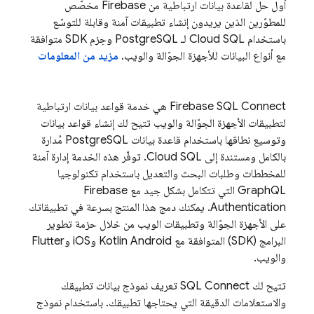
أول حل لقاعدة بيانات ارتباطية من Firebase مخصّص
للمطوّرين الذين يريدون إنشاء تطبيقات آمنة وقابلة للتوسّع
باستخدام
Cloud SQL
لـ PostgreSQL وحِزم SDK متوافقة
مع أنواع البيانات للأجهزة الجوّالة والويب.
مزيد من المعلومات
Firebase SQL Connect
هي خدمة قواعد بيانات ارتباطية
لتطبيقات الأجهزة الجوّالة والويب تتيح لك إنشاء قواعد بيانات
وتوسيع نطاقها باستخدام قاعدة بيانات PostgreSQL مُدارة
بالكامل ومستندة إلى
Cloud SQL
. توفّر هذه الخدمة إدارة آمنة
للمخططات وطلبات البحث والتعديل باستخدام تكنولوجيا
GraphQL التي تتكامل بشكل جيد مع
Firebase
Authentication
. يمكنك دمج هذا المنتج بسرعة في تطبيقاتك
على الأجهزة الجوّالة وتطبيقات الويب من خلال حزمة تطوير
البرامج (SDK) المتوافقة مع Kotlin Android وiOS وFlutter
والويب.
تتيح لك
SQL Connect
تعريف نموذج بيانات تطبيقك
والاستعلامات الدقيقة التي يحتاجها تطبيقك. باستخدام نموذج