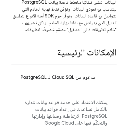
البيانات، ننشئ تلقائيًا مخطط قاعدة بيانات PostgreSQL
ليتناسب مع نموذج البيانات، ونؤمّن نقاط نهاية الخادم التي
تتواصل مع قاعدة البيانات، ونوفّر حِزم SDK آمنة الأنواع لتطبيق
العميل الذي يتواصل مع نقاط نهاية الخادم. يمكن تشبيهها بـ
"خادم تطبيقات ذاتي التشغيل" مصمّم خصيصًا لتطبيقك.
الإمكانات الرئيسية
مدعوم من
Cloud SQL
لـ PostgreSQL
يمكنك الاعتماد على خدمة قواعد بيانات مُدارة
بالكامل تساعدك في إعداد قواعد بيانات
PostgreSQL الارتباطية وصيانتها وإدارتها
والتحكّم فيها على Google Cloud.