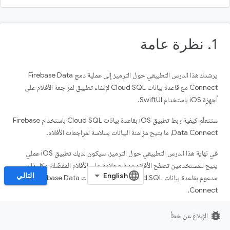
1. نظرة عامة
يرشدك هذا الدرس التطبيقي حول الترميز إلى عملية دمج Firebase Data
Connect مع قاعدة بيانات Cloud SQL لإنشاء تطبيق لمراجعة الأفلام على
أجهزة iOS باستخدام SwiftUI.
ستتعلّم كيفية ربط تطبيق iOS بقاعدة بيانات Cloud SQL باستخدام Firebase
Data Connect، ما يتيح مزامنة البيانات بسلاسة لمراجعات الأفلام.
في نهاية هذا الدرس التطبيقي حول الترميز، سيكون لديك تطبيق iOS عملي
يتيح للمستخدمين تصفّح الأفلام ووضع علامة على الأفلام المفضّلة، وكل ذلك
التالي
مدعوم بقاعدة بيانات Cloud SQL باستخدام إمكانات Firebase Data
Connect.
bug_report
الإبلاغ عن خطأ