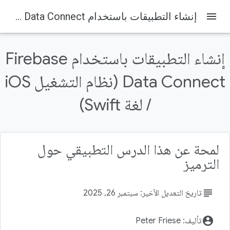
menu
إنشاء التطبيقات باستخدام Firebase Data Connect (نظام التشغيل iOS / لغة Swift)
إنشاء التطبيقات باستخدام Firebase
Data Connect (نظام التشغيل iOS
Firebase Codelabs
Firebase
/ لغة Swift)
على هذه الصفحة
1. نظرة عامة
أهداف الدورة التعليمية
لمحة عن هذا الدرس التطبيقي حول
المتطلبات الأساسية
الترميز
2. إعداد المشروع النموذجي
إنشاء مشروع Firebase
subject
تاريخ التعديل الأخير: سبتمبر 26, 2025
account_circle
تأليف: Peter Friese