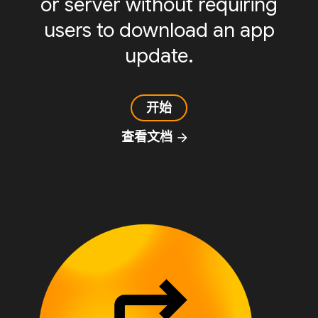
or server without requiring
users to download an app
update.
开始
查看文档
arrow_forward