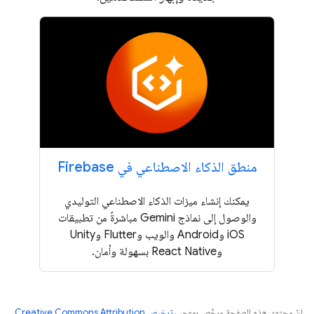
منطق الذكاء الاصطناعي في Firebase
يمكنك إنشاء ميزات الذكاء الاصطناعي التوليدي
والوصول إلى نماذج Gemini مباشرةً من تطبيقات
iOS وAndroid والويب وFlutter وUnity
وReact Native بسهولة وأمان.
إنّ محتوى هذه الصفحة مرخّص بموجب
ترخيص Creative Commons Attribution