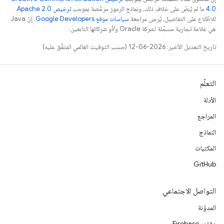
4.0‏
ما لم يُنصّ على خلاف ذلك، ونماذج الرموز مرخّصة بموجب
ترخيص Apache 2.0‏
.
للاطّلاع على التفاصيل، يُرجى مراجعة
سياسات موقع Google Developers‏
. إنّ Java
هي علامة تجارية مسجَّلة لشركة Oracle و/أو شركائها التابعين.
تاريخ التعديل الأخير: 2026-06-12 (حسب التوقيت العالمي المتفَّق عليه)
التعلّم
الأدلة
المراجع
النماذج
المكتبات
GitHub
التواصل الاجتماعي
المدوّنة
مؤتمر Firebase