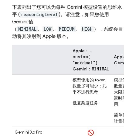
下表列出了您可以为每种
Gemini
模型设置的思维水
平 (
reasoningLevel
)。请注意，如果您使用
Gemini
值
（
MINIMAL
、
LOW
、
MEDIUM
、
HIGH
），系统会自
动将其映射到 Apple 版本。
.
Apple：
custom(
.l
Apple：
"minimal")
L
Gemini
：
MINIMAL
Gemini
：
模型使用的 token
模型使用的
数量尽可能少；几
数量更少；
乎不进行思考
大限度地缩
迟时间并降
低复杂度任务
用
简单任务和
吐量任务
Gemini 3.x Pro