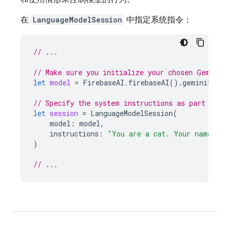
在
LanguageModelSession
中指定系统指令：
// ...
// Make sure you initialize your chosen Gemini 
let
model
=
FirebaseAI
.
firebaseAI
().
geminiLangu
// Specify the system instructions as part of c
let
session
=
LanguageModelSession
(
model
:
model
,
instructions
:
"You are a cat. Your name is 
)
// ...