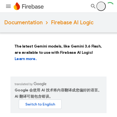
Documentation
Firebase AI Logic
The latest Gemini models, like
Gemini 3.6 Flash
,
are available to use with Firebase AI Logic!
Learn more.
Google 会使用 AI 技术将内容翻译成您偏好的语言。
AI 翻译可能包含错误。