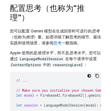
配置思考（也称为“推
理”）
您可以配置
Gemini
模型在生成回答时可进行的
思考
（也称为
推理
）量。如需详细了解思考的细节、最佳
实践和使用场景，请参阅
思考
一般指南。
Apple 使用的是
推理水平
，而不是
思考水平
。您可以
通过
LanguageModelSession
在每个请求中设置
ContextOptions
中的
reasoningLevel
：
// ...
// Make sure you initialize your chosen Gemini 
let
model
=
FirebaseAI
.
firebaseAI
().
geminiLangu
let
session
=
LanguageModelSession
(
model
:
model