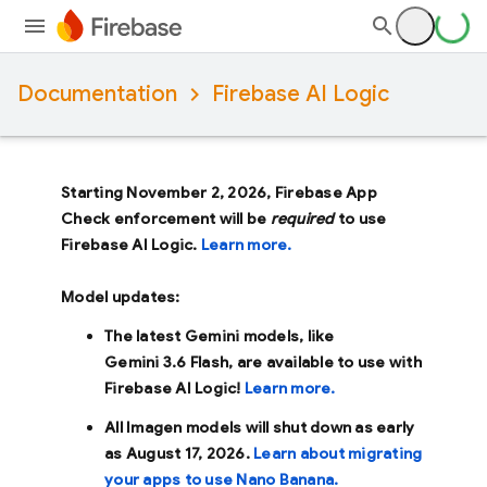
Documentation
Firebase AI Logic
Starting November 2, 2026, Firebase App
Check enforcement will be
required
to use
Firebase AI Logic.
Learn more.
Model updates:
The latest Gemini models, like
Gemini 3.6 Flash
, are available to use with
Firebase AI Logic!
Learn more.
All Imagen models will shut down as early
as
August 17, 2026
.
Learn about migrating
your apps to use Nano Banana.