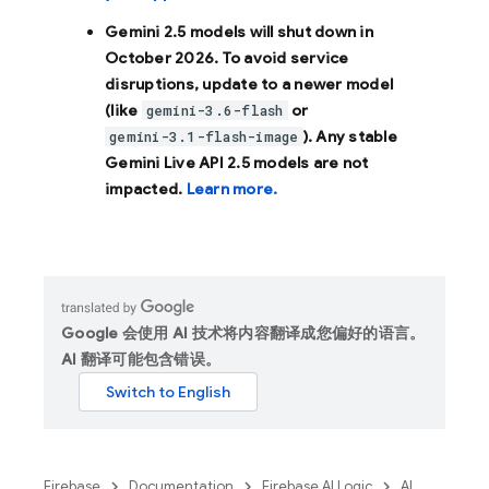
Gemini 2.5 models will shut down in
October 2026
. To avoid service
disruptions, update to a newer model
(like
or
gemini-3.6-flash
). Any stable
gemini-3.1-flash-image
Gemini Live API 2.5 models are not
impacted.
Learn more.
Google 会使用 AI 技术将内容翻译成您偏好的语言。
AI 翻译可能包含错误。
Firebase
Documentation
Firebase AI Logic
AI