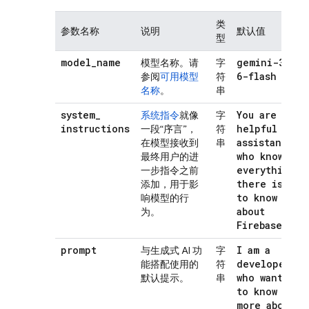
类
参数名称
说明
默认值
型
model
_
name
gemini-3
.
模型名称。请
字
6-flash
参阅
可用模型
符
名称
。
串
system
_
You are a
系统指令
就像
字
instructions
helpful
一段“序言”，
符
assistant
在模型接收到
串
who knows
最终用户的进
everything
一步指令之前
there is
添加，用于影
to know
响模型的行
about
为。
Firebase!
prompt
I am a
与生成式 AI 功
字
developer
能搭配使用的
符
who wants
默认提示。
串
to know
more about