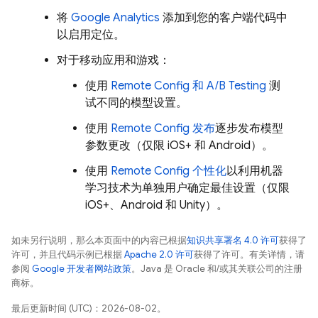
将
Google Analytics
添加到您的客户端代码中
以启用定位。
对于移动应用和游戏：
使用
Remote Config
和
A/B Testing
测
试不同的模型设置。
使用
Remote Config
发布
逐步发布模型
参数更改（仅限 iOS+ 和 Android）。
使用
Remote Config
个性化
以利用机器
学习技术为单独用户确定最佳设置（仅限
iOS+、Android 和 Unity）。
如未另行说明，那么本页面中的内容已根据
知识共享署名 4.0 许可
获得了
许可，并且代码示例已根据
Apache 2.0 许可
获得了许可。有关详情，请
参阅
Google 开发者网站政策
。Java 是 Oracle 和/或其关联公司的注册
商标。
最后更新时间 (UTC)：2026-08-02。