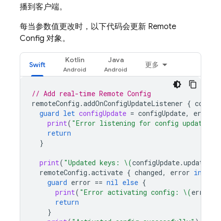
播到客户端。
每当参数值更改时，以下代码会更新
Remote
Config
对象。
Kotlin
Java
Swift
更多
// Add real-time 
Remote Config
remoteConfig
.
addOnConfigUpdateListener
{
config
guard
let
configUpdate
=
configUpdate
,
error
=
print
(
"Error listening for config updates: 
return
}
print
(
"Updated keys: 
\(
configUpdate
.
updatedKe
remoteConfig
.
activate
{
changed
,
error
in
guard
error
==
nil
else
{
print
(
"Error activating config: 
\(
error
?.
return
}