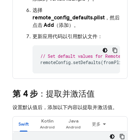
选择
remote_config_defaults.plist
，然后
点击
Add
（添加）。
更新应用代码以引用默认文件：
// Set default values for Remote Config
remoteConfig
.
setDefaults
(
fromPlist
:
"re
第 4 步
：提取并激活值
设置默认值后，添加以下内容以提取并激活值。
Kotlin
Java
Swift
更多