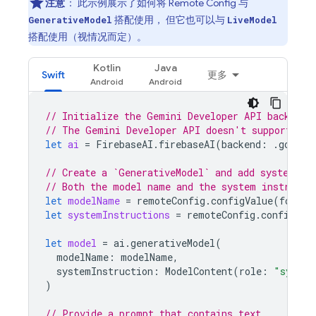
注意
：
此示例展示了如何将
Remote Config
与
搭配使用， 但它也可以与
GenerativeModel
LiveModel
搭配使用（视情况而定）。
Kotlin
Java
Swift
更多
// Initialize the Gemini Developer API backend 
// The Gemini Developer API doesn't support set
let
ai
=
FirebaseAI
.
firebaseAI
(
backend
:
.
google
// Create a `GenerativeModel` and add system in
// Both the model name and the system instructi
let
modelName
=
remoteConfig
.
configValue
(
forKey
let
systemInstructions
=
remoteConfig
.
configVal
let
model
=
ai
.
generativeModel
(
modelName
:
modelName
,
systemInstruction
:
ModelContent
(
role
:
"system
)
// Provide a prompt that contains text