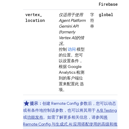
Firebase!
vertex
_
global
仅适用于使用
字
location
Agent Platform
符
Gemini API
串
(formerly
Vertex AI)
的情
况。
控制
访问
模型
的位置。您可
以设置条件，
根据
Google
Analytics
检测
到的客户端位
置来配置此 选
项。
提示：
创建
Remote Config
参数后，您可以动态
或有条件地控制该参数，也可以将其用于
A/B Testing
或
功能发布
。如需了解更多相关信息，请参阅
将
Remote Config
与生成式 AI 应用搭配使用的高级和推