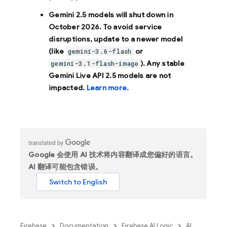
Gemini 2.5 models will shut down in
October 2026
. To avoid service
disruptions, update to a newer model
(like
or
gemini-3.6-flash
). Any stable
gemini-3.1-flash-image
Gemini Live API 2.5 models are not
impacted.
Learn more.
Google 会使用 AI 技术将内容翻译成您偏好的语言。
AI 翻译可能包含错误。
Firebase
Documentation
Firebase AI Logic
AI