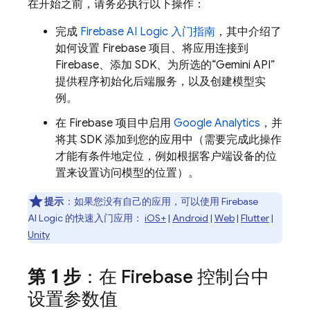
在开始之前，请务必执行以下操作：
完成
Firebase AI Logic
入门指南
，其中介绍了
如何设置 Firebase 项目、将应用连接到
Firebase、添加 SDK、为所选的“
Gemini API
”
提供程序初始化后端服务，以及创建模型实
例。
在 Firebase 项目中启用
Google Analytics
，并
将其 SDK 添加到您的应用中（需要完成此操作
才能有条件地定位，例如根据客户端设备的位
置来设置访问模型的位置）。
提示
：如果您没有自己的应用，可以使用
Firebase
AI Logic
的快速入门应用：
iOS+
|
Android
|
Web
|
Flutter
|
Unity
第 1 步
：在
Firebase
控制台中
设置参数值