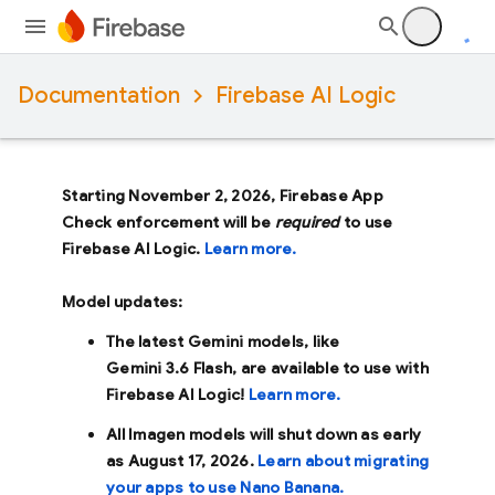
Documentation
Firebase AI Logic
Starting November 2, 2026, Firebase App
Check enforcement will be
required
to use
Firebase AI Logic.
Learn more.
Model updates:
The latest Gemini models, like
Gemini 3.6 Flash
, are available to use with
Firebase AI Logic!
Learn more.
All Imagen models will shut down as early
as
August 17, 2026
.
Learn about migrating
your apps to use Nano Banana.