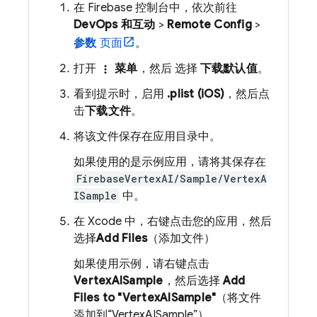
在
Firebase
控制台中，依次前往
DevOps 和互动
>
Remote Config
>
参数
页面
。
打开
菜单
，然后 选择
下载默认值
。
more_vert
看到提示时，启用
.plist (iOS)
，然后点
击
下载文件
。
将该文件保存在应用目录中。
如果使用的是示例应用，请将其保存在
FirebaseVertexAI/Sample/VertexA
ISample
中。
在 Xcode 中，右键点击您的应用，然后
选择
Add Files
（添加文件）
如果使用示例，请右键点击
VertexAISample
，然后选择
Add
Files to "VertexAISample"
（将文件
添加到“VertexAISample”）。