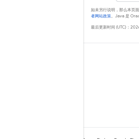
如未另行说明，那么本页
者网站政策
。Java 是 O
最后更新时间 (UTC)：2026
学习
指南
参考
示例
库
GitHub