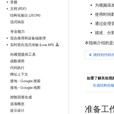
音频
为视频添
文档 (PDF)
使用时间
结构化输出 (JSON)
流式响应
通过处理
专业能力
描述、分
混合推理和设备端推理
本指南介绍的是
实时双向流式传输 (Live API)
向模型提供工具
arrow_downward
跳转到代码
函数调用
代码执行
网址上下文
如需了解其他视
接地 - Google 搜索
生成结构化
接地 - Google 地图
控制回答生成
选项概览
准备工
提示设计