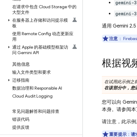
gemini-3
在请求中包含 Cloud Storage 中的
大型文件
gemini-3
在服务器上存储和访问提示模
板
通用
Gemini 2.5
使用 Remote Config 动态更新应
注意
：
Firebas
用
通过 Apple 的基础模型框架访
问 Gemini API
根据视频
其他信息
输入文件类型和要求
迁移指南
在试用此示例之
在该部分中，您
数据治理和 Responsible AI
Cloud Audit Logging
您可以向
Gemin
本身。请参阅本
常见问题解答和问题排查
错误代码
请注意，此示例
提供反馈
重要提示
：
请