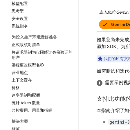
模型配置
思考型
点击您的
Gemini 
安全设置
Gemini D
系统指令
为投入生产环境做好准备
如果您尚未完成
正式版核对清单
添加 SDK、为
将请求限制为仅限经过身份验证的
用户
我们的所有文
远程更改模型名称
如需测试和迭代
营业地点
上下文缓存
需要示例视
价格
速率限制和配额
支持此功能
统计 token 数量
监控费用、用量和指标
本指南介绍了如
解决方案
gemini-3
概览