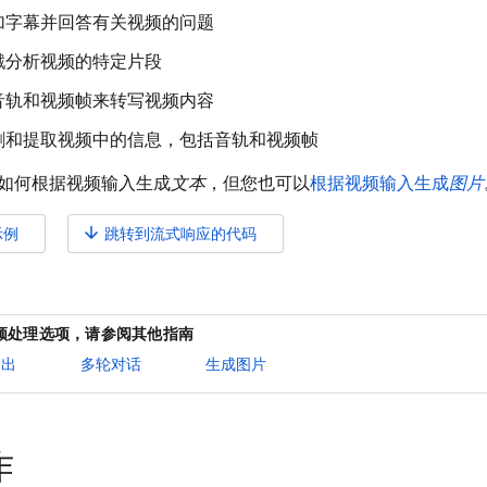
加字幕并回答有关视频的问题
戳分析视频的特定片段
音轨和视频帧来转写视频内容
割和提取视频中的信息，包括音轨和视频帧
如何根据视频输入生成
文本
，但您也可以
根据视频输入生成
图片
arrow_downward
示例
跳转到流式响应的代码
频处理选项，请参阅其他指南
输出
多轮对话
生成图片
作