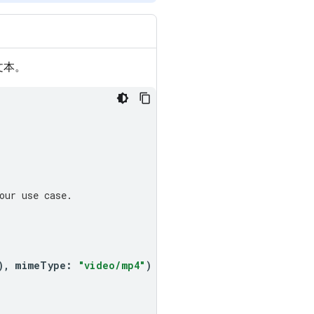
文本。
our use case.
),
mimeType
:
"video/mp4"
)