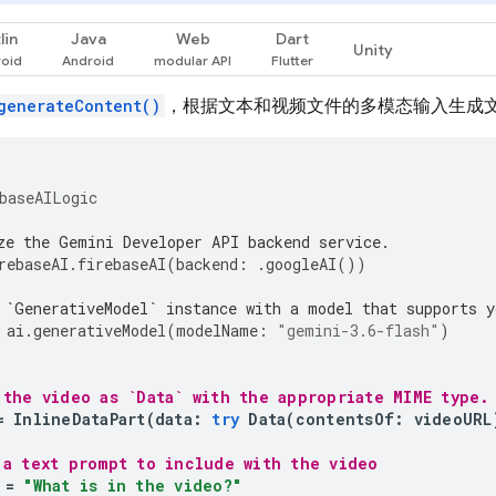
lin
Java
Web
Dart
Unity
generateContent()
，根据文本和视频文件的多模态输入生成
baseAILogic
ze the Gemini Developer API backend service.
rebaseAI
.
firebaseAI
(
backend
:
.
googleAI
())
 `GenerativeModel` instance with a model that supports y
ai
.
generativeModel
(
modelName
:
"gemini-3.6-flash"
)
 the video as `Data` with the appropriate MIME type.
=
InlineDataPart
(
data
:
try
Data
(
contentsOf
:
videoURL
 a text prompt to include with the video
=
"What is in the video?"