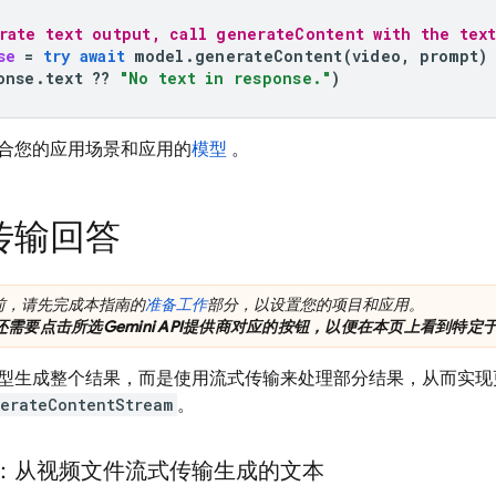
rate text output, call generateContent with the tex
se
=
try
await
model
.
generateContent
(
video
,
prompt
)
onse
.
text
??
"No text in response."
)
合您的应用场景和应用的
模型
。
传输回答
前，请先完成本指南的
准备工作
部分，以设置您的项目和应用。
还需要点击所选
Gemini API
提供商对应的按钮，以便在本页上看到特定
型生成整个结果，而是使用流式传输来处理部分结果，从而实现
erateContentStream
。
：从视频文件流式传输生成的文本