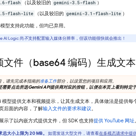
.6-flash
（以及较旧的
gemini-3.5-flash
）
.5-flash-lite
（以及较旧的
gemini-3.1-flash-lite
）
模型支持此功能，但均已弃用。
e AI Logic
尚
不
支持配置输入媒体分辨率，但该功能很快就会推出！
文件（base64 编码）生成文本
前，请先完成本指南的
准备工作
部分，以设置您的项目和应用。
还需要点击所选
Gemini API
提供商对应的按钮，以便在本页上看到特定
i
模型提供文本和视频提示，让其生成文本，具体做法是提供每
页后面的内容，了解
输入文件的要求和建议
。
展示了以内嵌方式提供文件，但 SDK 也支持
提供 YouTube 网址
求总大小上限为 20 MB。
如需发送大型文件，请查看
在多模态请求中提