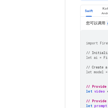
Kot
Swift
您可以调用
import
Fire
// Initiali
let
ai
=
Fi
// Create a
let
model
=
// Provide
let
video
// Provide
let
prompt