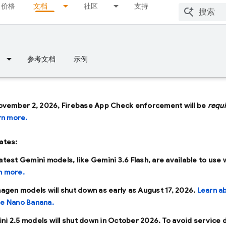
价格
文档
社区
支持
参考文档
示例
ovember 2, 2026, Firebase App Check enforcement will be
requ
rn more.
ates:
latest Gemini models, like
Gemini 3.6 Flash
, are available to use 
n more.
Imagen models will shut down as early as
August 17, 2026
.
Learn a
se Nano Banana.
ni 2.5 models will shut down in
October 2026
. To avoid service 