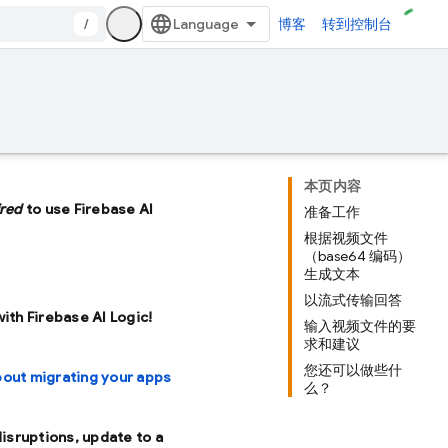
/
博客
转到控制台
本页内容
ired
to use Firebase AI
准备工作
根据视频文件
（base64 编码）
生成文本
以流式传输回答
with Firebase AI Logic!
输入视频文件的要
求和建议
您还可以做些什
bout migrating your apps
么？
disruptions, update to a