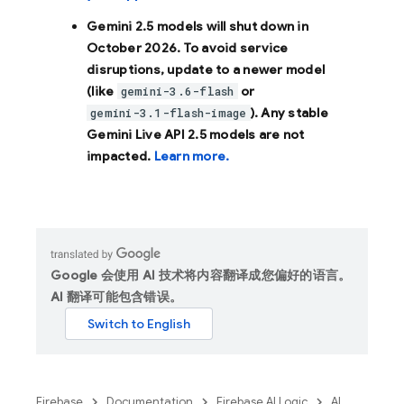
Gemini 2.5 models will shut down in
October 2026
. To avoid service
disruptions, update to a newer model
(like
or
gemini-3.6-flash
). Any stable
gemini-3.1-flash-image
Gemini Live API 2.5 models are not
impacted.
Learn more.
Google 会使用 AI 技术将内容翻译成您偏好的语言。
AI 翻译可能包含错误。
Firebase
Documentation
Firebase AI Logic
AI