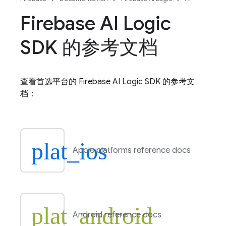
Firebase AI Logic
SDK 的参考文档
查看首选平台的
Firebase AI Logic
SDK 的参考文
档：
plat_ios
Apple platforms reference docs
plat_android
Android reference docs