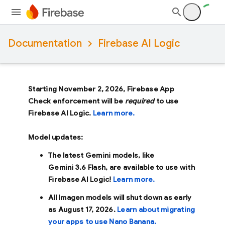
Documentation
Firebase AI Logic
Starting November 2, 2026, Firebase App
Check enforcement will be
required
to use
Firebase AI Logic.
Learn more.
Model updates:
The latest Gemini models, like
Gemini 3.6 Flash
, are available to use with
Firebase AI Logic!
Learn more.
All Imagen models will shut down as early
as
August 17, 2026
.
Learn about migrating
your apps to use Nano Banana.