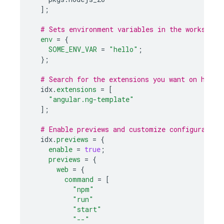
];
# Sets environment variables in the workspace
env
=
{
SOME_ENV_VAR
=
"hello"
;
};
# Search for the extensions you want on https
  idx
.
extensions
=
[
"angular.ng-template"
];
# Enable previews and customize configuration
  idx
.
previews
=
{
enable
=
true
;
previews
=
{
web
=
{
command
=
[
"npm"
"run"
"start"
"--"