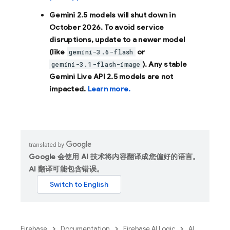
Gemini 2.5 models will shut down in
October 2026
. To avoid service
disruptions, update to a newer model
(like
or
gemini-3.6-flash
). Any stable
gemini-3.1-flash-image
Gemini Live API 2.5 models are not
impacted.
Learn more.
Google 会使用 AI 技术将内容翻译成您偏好的语言。
AI 翻译可能包含错误。
Firebase
Documentation
Firebase AI Logic
AI