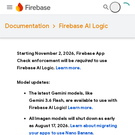
Documentation
Firebase AI Logic
Starting November 2, 2026, Firebase App
Check enforcement will be
required
to use
Firebase AI Logic.
Learn more.
Model updates:
The latest Gemini models, like
Gemini 3.6 Flash
, are available to use with
Firebase AI Logic!
Learn more.
All Imagen models will shut down as early
as
August 17, 2026
.
Learn about migrating
your apps to use Nano Banana.